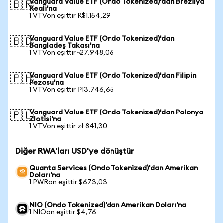
Vanguard Value ETF (Ondo Tokenized)'dan Brezilya
🇧🇷
Reali'na
1 VTVon eşittir R$1.154,29
Vanguard Value ETF (Ondo Tokenized)'dan
🇧🇩
Bangladeş Takası'na
1 VTVon eşittir ৳27.948,06
Vanguard Value ETF (Ondo Tokenized)'dan Filipin
🇵🇭
Pezosu'na
1 VTVon eşittir ₱13.746,65
Vanguard Value ETF (Ondo Tokenized)'dan Polonya
🇵🇱
Zlotisi'na
1 VTVon eşittir zł 841,30
Diğer RWA'ları USD'ye dönüştür
Quanta Services (Ondo Tokenized)'dan Amerikan
Doları'na
1 PWRon eşittir $673,03
NIO (Ondo Tokenized)'dan Amerikan Doları'na
1 NIOon eşittir $4,76