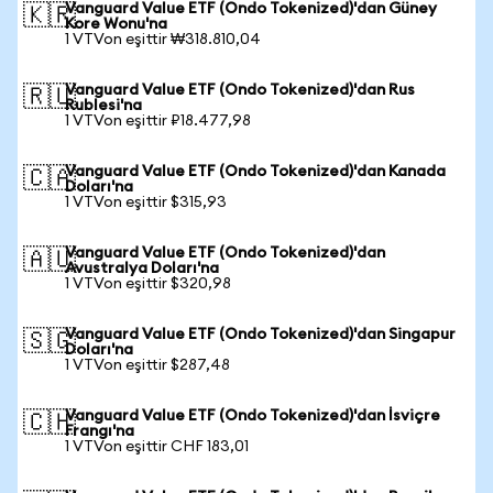
Vanguard Value ETF (Ondo Tokenized)'dan Güney
🇰🇷
Kore Wonu'na
1 VTVon eşittir ₩318.810,04
Vanguard Value ETF (Ondo Tokenized)'dan Rus
🇷🇺
Rublesi'na
1 VTVon eşittir ₽18.477,98
Vanguard Value ETF (Ondo Tokenized)'dan Kanada
🇨🇦
Doları'na
1 VTVon eşittir $315,93
Vanguard Value ETF (Ondo Tokenized)'dan
🇦🇺
Avustralya Doları'na
1 VTVon eşittir $320,98
Vanguard Value ETF (Ondo Tokenized)'dan Singapur
🇸🇬
Doları'na
1 VTVon eşittir $287,48
Vanguard Value ETF (Ondo Tokenized)'dan İsviçre
🇨🇭
Frangı'na
1 VTVon eşittir CHF 183,01