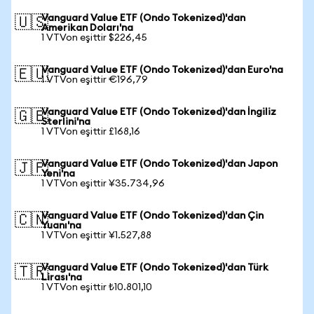
Vanguard Value ETF (Ondo Tokenized)'dan
🇺🇸
Amerikan Doları'na
1 VTVon eşittir $226,45
Vanguard Value ETF (Ondo Tokenized)'dan Euro'na
🇪🇺
1 VTVon eşittir €196,79
Vanguard Value ETF (Ondo Tokenized)'dan İngiliz
🇬🇧
Sterlini'na
1 VTVon eşittir £168,16
Vanguard Value ETF (Ondo Tokenized)'dan Japon
🇯🇵
Yeni'na
1 VTVon eşittir ¥35.734,96
Vanguard Value ETF (Ondo Tokenized)'dan Çin
🇨🇳
Yuanı'na
1 VTVon eşittir ¥1.527,88
Vanguard Value ETF (Ondo Tokenized)'dan Türk
🇹🇷
Lirası'na
1 VTVon eşittir ₺10.801,10