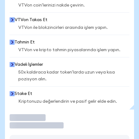
VTVon coin'lerinizi nakde çevirin.
VTVon Takas Et
VTVon ile blokzincirleri arasında işlem yapın.
Tahmin Et
VTVon ve kripto tahmin piyasalarında işlem yapın.
Vadeli İşlemler
50x kaldıraca kadar token'larda uzun veya kısa
pozisyon alın.
Stake Et
Kriptonuzu değerlendirin ve pasif gelir elde edin.
İşlem Yap