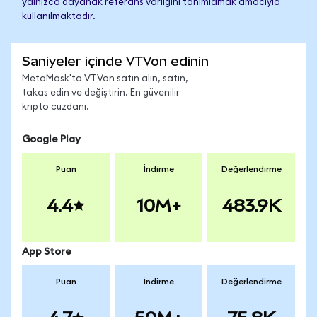
yalnızca dayanak referans varlığını tanımlamak amacıyla
kullanılmaktadır.
Saniyeler içinde VTVon edinin
MetaMask'ta VTVon satın alın, satın,
takas edin ve değiştirin. En güvenilir
kripto cüzdanı.
Google Play
Puan
İndirme
Değerlendirme
4.4
10M+
483.9K
App Store
Puan
İndirme
Değerlendirme