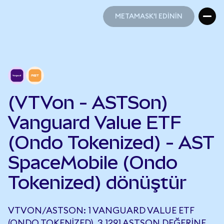
METAMASK'I EDİNİN
METAMASK'I EDİNİN
(VTVon - ASTSon)
Vanguard Value ETF
(Ondo Tokenized) - AST
SpaceMobile (Ondo
Tokenized) dönüştür
VTVON/ASTSON: 1 VANGUARD VALUE ETF
(ONDO TOKENIZED), 3,1291 ASTSON DEĞERINE