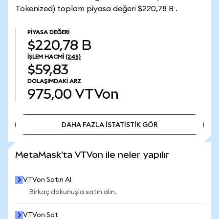
Tokenized) toplam piyasa değeri $220,78 B .
PIYASA DEĞERI
$220,78 B
İŞLEM HACMI
(24S)
$59,83
DOLAŞIMDAKI ARZ
975,00
VTVon
DAHA FAZLA İSTATİSTİK GÖR
DAHA FAZLA İSTATİSTİK GÖR
MetaMask'ta VTVon ile neler yapılır
VTVon Satın Al
Birkaç dokunuşla satın alın.
VTVon Sat