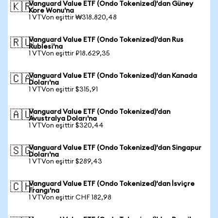
Vanguard Value ETF (Ondo Tokenized)'dan Güney
🇰🇷
Kore Wonu'na
1 VTVon eşittir ₩318.820,48
Vanguard Value ETF (Ondo Tokenized)'dan Rus
🇷🇺
Rublesi'na
1 VTVon eşittir ₽18.629,35
Vanguard Value ETF (Ondo Tokenized)'dan Kanada
🇨🇦
Doları'na
1 VTVon eşittir $315,91
Vanguard Value ETF (Ondo Tokenized)'dan
🇦🇺
Avustralya Doları'na
1 VTVon eşittir $320,44
Vanguard Value ETF (Ondo Tokenized)'dan Singapur
🇸🇬
Doları'na
1 VTVon eşittir $289,43
Vanguard Value ETF (Ondo Tokenized)'dan İsviçre
🇨🇭
Frangı'na
1 VTVon eşittir CHF 182,98