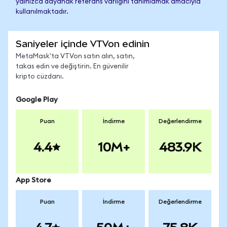
yalnızca dayanak referans varlığını tanımlamak amacıyla
kullanılmaktadır.
Saniyeler içinde VTVon edinin
MetaMask'ta VTVon satın alın, satın,
takas edin ve değiştirin. En güvenilir
kripto cüzdanı.
Google Play
Puan
İndirme
Değerlendirme
4.4
10M+
483.9K
App Store
Puan
İndirme
Değerlendirme