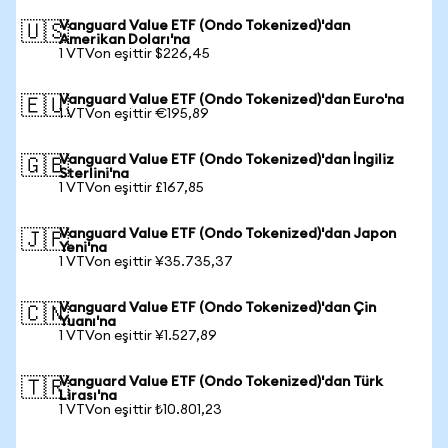
Vanguard Value ETF (Ondo Tokenized)'dan
🇺🇸
Amerikan Doları'na
1 VTVon eşittir $226,45
Vanguard Value ETF (Ondo Tokenized)'dan Euro'na
🇪🇺
1 VTVon eşittir €195,89
Vanguard Value ETF (Ondo Tokenized)'dan İngiliz
🇬🇧
Sterlini'na
1 VTVon eşittir £167,85
Vanguard Value ETF (Ondo Tokenized)'dan Japon
🇯🇵
Yeni'na
1 VTVon eşittir ¥35.735,37
Vanguard Value ETF (Ondo Tokenized)'dan Çin
🇨🇳
Yuanı'na
1 VTVon eşittir ¥1.527,89
Vanguard Value ETF (Ondo Tokenized)'dan Türk
🇹🇷
Lirası'na
1 VTVon eşittir ₺10.801,23