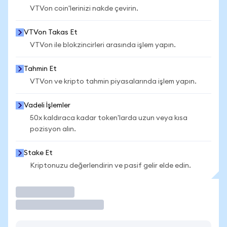
VTVon coin'lerinizi nakde çevirin.
VTVon Takas Et
VTVon ile blokzincirleri arasında işlem yapın.
Tahmin Et
VTVon ve kripto tahmin piyasalarında işlem yapın.
Vadeli İşlemler
50x kaldıraca kadar token'larda uzun veya kısa
pozisyon alın.
Stake Et
Kriptonuzu değerlendirin ve pasif gelir elde edin.
İşlem Yap