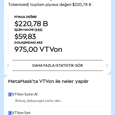
Tokenized) toplam piyasa değeri $220,78 B .
PIYASA DEĞERI
$220,78 B
İŞLEM HACMI
(24S)
$59,83
DOLAŞIMDAKI ARZ
975,00
VTVon
DAHA FAZLA İSTATİSTİK GÖR
DAHA FAZLA İSTATİSTİK GÖR
MetaMask'ta VTVon ile neler yapılır
VTVon Satın Al
Birkaç dokunuşla satın alın.
VTVon Sat