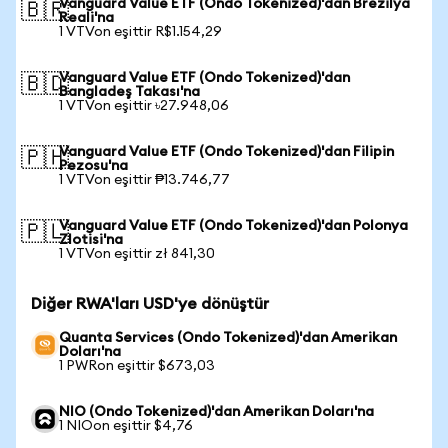
Vanguard Value ETF (Ondo Tokenized)'dan Brezilya
🇧🇷
Reali'na
1 VTVon eşittir R$1.154,29
Vanguard Value ETF (Ondo Tokenized)'dan
🇧🇩
Bangladeş Takası'na
1 VTVon eşittir ৳27.948,06
Vanguard Value ETF (Ondo Tokenized)'dan Filipin
🇵🇭
Pezosu'na
1 VTVon eşittir ₱13.746,77
Vanguard Value ETF (Ondo Tokenized)'dan Polonya
🇵🇱
Zlotisi'na
1 VTVon eşittir zł 841,30
Diğer RWA'ları USD'ye dönüştür
Quanta Services (Ondo Tokenized)'dan Amerikan
Doları'na
1 PWRon eşittir $673,03
NIO (Ondo Tokenized)'dan Amerikan Doları'na
1 NIOon eşittir $4,76