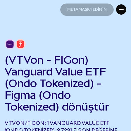
METAMASK'I EDİNİN
METAMASK'I EDİNİN
(VTVon - FIGon)
Vanguard Value ETF
(Ondo Tokenized) -
Figma (Ondo
Tokenized) dönüştür
VTVON/FIGON: 1 VANGUARD VALUE ETF
(ONDO TOKENIZED), 9,7231 FIGON DEĞERINE