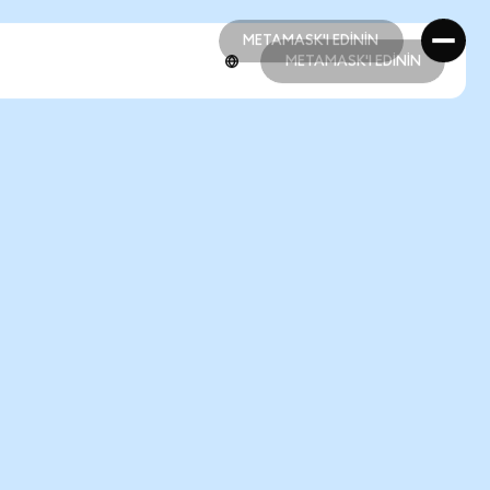
METAMASK'I EDİNİN
METAMASK'I EDİNİN
METAMASK'I EDİNİN
METAMASK'I EDİNİN