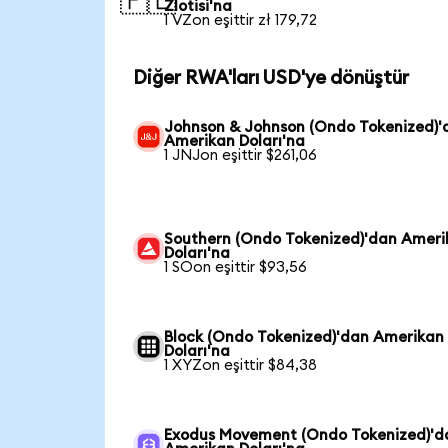
🇵🇱
Zlotisi'na
1 VZon eşittir zł 179,72
Diğer RWA'ları USD'ye dönüştür
Johnson & Johnson (Ondo Tokenized)'
Amerikan Doları'na
1 JNJon eşittir $261,06
Southern (Ondo Tokenized)'dan Ameri
Doları'na
1 SOon eşittir $93,56
Block (Ondo Tokenized)'dan Amerikan
Doları'na
1 XYZon eşittir $84,38
Exodus Movement (Ondo Tokenized)'d