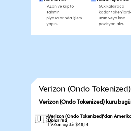
VZon ve kripto
50x kaldıraca
tahmin
kadar token'lard
piyasalarında işlem
uzun veya kısa
yapın.
pozisyon alın.
Verizon (Ondo Tokenized) 
Verizon (Ondo Tokenized) kuru bugü
Verizon (Ondo Tokenized)'dan Amerik
🇺🇸
Doları'na
1 VZon eşittir $48,14