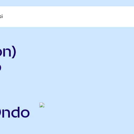
ci
on)
o
Ondo