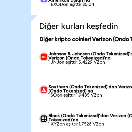
Amerikan Doları'na
1 EXODon eşittir $5,04
Diğer kurları keşfedin
Diğer kripto coinleri Verizon (Ondo 
Johnson & Johnson (Ondo Tokenized)'
Verizon (Ondo Tokenized)'na
1 JNJon eşittir 5,4229 VZon
Southern (Ondo Tokenized)'dan Veriz
(Ondo Tokenized)'na
1 SOon eşittir 1,9435 VZon
Block (Ondo Tokenized)'dan Verizon (
Tokenized)'na
1 XYZon eşittir 1,7528 VZon