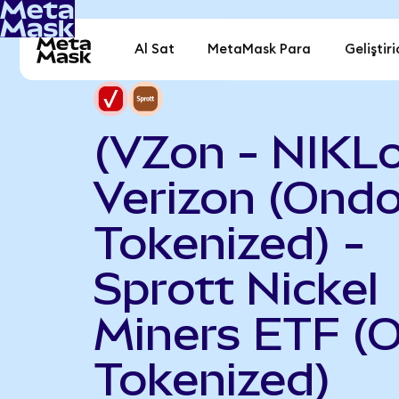
Al Sat
MetaMask Para
Geliştiri
(VZon - NIKL
Verizon (Ond
Tokenized) -
Sprott Nickel
Miners ETF (
Tokenized)