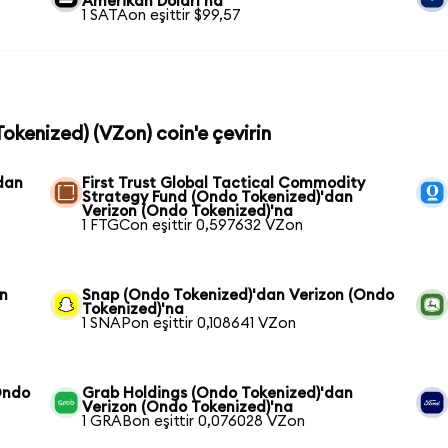
Amerikan Doları'na
1 SATAon eşittir $99,57
Tokenized) (VZon) coin'e çevirin
dan
First Trust Global Tactical Commodity
Strategy Fund (Ondo Tokenized)'dan
Verizon (Ondo Tokenized)'na
1 FTGCon eşittir 0,597632 VZon
on
Snap (Ondo Tokenized)'dan Verizon (Ondo
Tokenized)'na
1 SNAPon eşittir 0,108641 VZon
Ondo
Grab Holdings (Ondo Tokenized)'dan
Verizon (Ondo Tokenized)'na
1 GRABon eşittir 0,076028 VZon