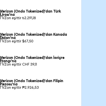
Verizon (Ondo Tokenized)'dan Türk

Lirası'na
1 VZon eşittir ₺2.291,18
Verizon (Ondo Tokenized)'dan Kanada

Doları'na
1 VZon eşittir $67,50
Verizon (Ondo Tokenized)'dan İsviçre

Frangı'na
1 VZon eşittir CHF 39,11
Verizon (Ondo Tokenized)'dan Filipin

Pezosu'na
1 VZon eşittir ₱2.926,53