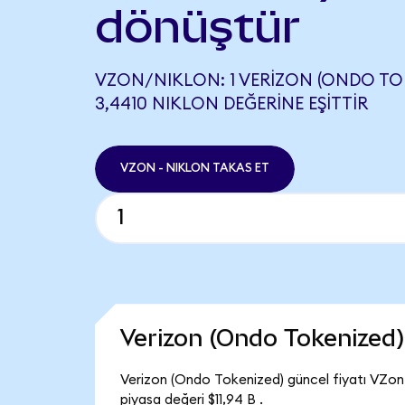
dönüştür
VZON/NIKLON: 1 VERIZON (ONDO TOK
3,4410 NIKLON DEĞERINE EŞITTIR
VZON - NIKLON TAKAS ET
Verizon (Ondo Tokenized
Verizon (Ondo Tokenized) güncel fiyatı VZon
piyasa değeri $11,94 B .