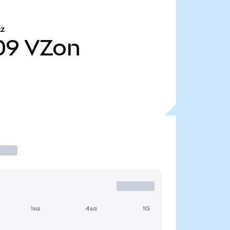
RZ
09
VZon
1sa
4sa
1G