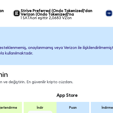
an
Strive Preferred (Ondo Tokenized)'dan
Verizon (Ondo Tokenized)'na
1 SATAon eşittir 2,0683 VZon
steklenmemiş, onaylanmamış veya Verizon ile ilişkilendirilmemiştir
a kullanılmaktadır.
nin
 ve değiştirin. En güvenilir kripto cüzdanı.
App Store
erlendirme
İndir
Puan
İndirme