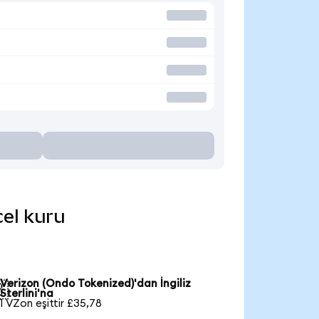
cel kuru
Verizon (Ondo Tokenized)'dan İngiliz

Sterlini'na
1 VZon eşittir £35,78