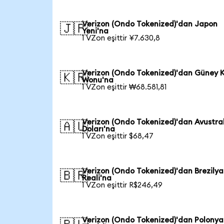
Verizon (Ondo Tokenized)'dan Japon
🇯🇵
Yeni'na
1 VZon eşittir ¥7.630,8
Verizon (Ondo Tokenized)'dan Güney 
🇰🇷
Wonu'na
1 VZon eşittir ₩68.581,81
Verizon (Ondo Tokenized)'dan Avustra
🇦🇺
Doları'na
1 VZon eşittir $68,47
Verizon (Ondo Tokenized)'dan Brezilya
🇧🇷
Reali'na
1 VZon eşittir R$246,49
Verizon (Ondo Tokenized)'dan Polonya