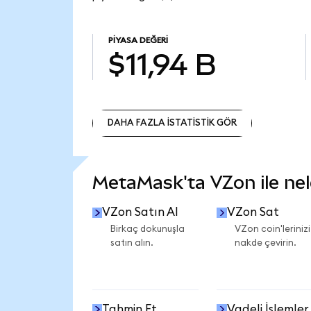
PIYASA DEĞERI
$11,94 B
DAHA FAZLA İSTATİSTİK GÖR
DAHA FAZLA İSTATİSTİK GÖR
MetaMask'ta VZon ile nele
VZon Satın Al
VZon Sat
Birkaç dokunuşla
VZon coin'lerinizi
satın alın.
nakde çevirin.
Tahmin Et
Vadeli İşlemler