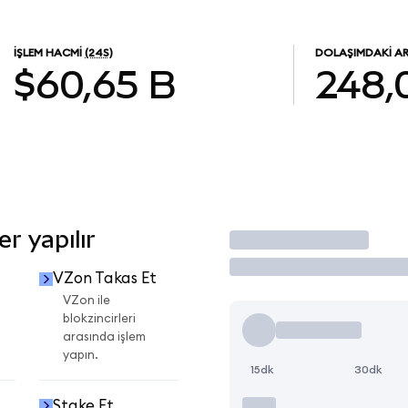
İŞLEM HACMI
(24S)
DOLAŞIMDAKI A
$60,65 B
248,
r yapılır
İşlem Yap
VZon Takas Et
VZon ile
blokzincirleri
arasında işlem
yapın.
15dk
30dk
Stake Et