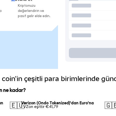
Kriptonuzu
a
değerlendirin ve
pasif gelir elde edin.
coin'in çeşitli para birimlerinde gün
n ne kadar?
an
Verizon (Ondo Tokenized)'dan Euro'na
🇪🇺
🇬
1 VZon eşittir €41,79