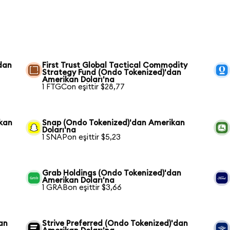
dan
First Trust Global Tactical Commodity
Strategy Fund (Ondo Tokenized)'dan
Amerikan Doları'na
1 FTGCon eşittir $28,77
kan
Snap (Ondo Tokenized)'dan Amerikan
Doları'na
1 SNAPon eşittir $5,23
Grab Holdings (Ondo Tokenized)'dan
Amerikan Doları'na
1 GRABon eşittir $3,66
an
Strive Preferred (Ondo Tokenized)'dan