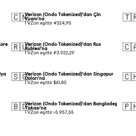
Verizon (Ondo Tokenized)'dan Çin
🇨🇳
🇹
Yuanı'na
1 VZon eşittir ¥324,95
Kore
Verizon (Ondo Tokenized)'dan Rus
🇷🇺
🇨
Rublesi'na
1 VZon eşittir ₽3.922,29
lya
Verizon (Ondo Tokenized)'dan Singapur
🇸🇬
🇨
Doları'na
1 VZon eşittir $61,80
Verizon (Ondo Tokenized)'dan Bangladeş
🇧🇩
🇵
Takası'na
1 VZon eşittir ৳5.957,55