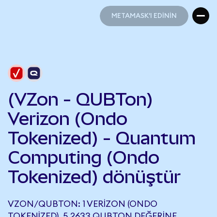
METAMASK'I EDİNİN
METAMASK'I EDİNİN
(VZon - QUBTon)
Verizon (Ondo
Tokenized) - Quantum
Computing (Ondo
Tokenized) dönüştür
VZON/QUBTON: 1 VERIZON (ONDO
TOKENIZED), 5,2633 QUBTON DEĞERINE