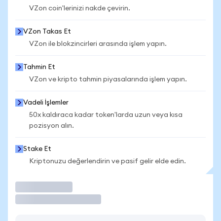
VZon coin'lerinizi nakde çevirin.
VZon Takas Et
VZon ile blokzincirleri arasında işlem yapın.
Tahmin Et
VZon ve kripto tahmin piyasalarında işlem yapın.
Vadeli İşlemler
50x kaldıraca kadar token'larda uzun veya kısa
pozisyon alın.
Stake Et
Kriptonuzu değerlendirin ve pasif gelir elde edin.
İşlem Yap