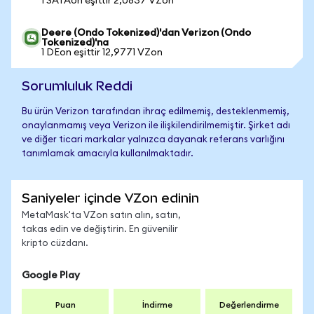
1 SATAon eşittir 2,0837 VZon
Deere (Ondo Tokenized)'dan Verizon (Ondo
Tokenized)'na
1 DEon eşittir 12,9771 VZon
Sorumluluk Reddi
Bu ürün Verizon tarafından ihraç edilmemiş, desteklenmemiş,
onaylanmamış veya Verizon ile ilişkilendirilmemiştir. Şirket adı
ve diğer ticari markalar yalnızca dayanak referans varlığını
tanımlamak amacıyla kullanılmaktadır.
Saniyeler içinde VZon edinin
MetaMask'ta VZon satın alın, satın,
takas edin ve değiştirin. En güvenilir
kripto cüzdanı.
Google Play
Puan
İndirme
Değerlendirme