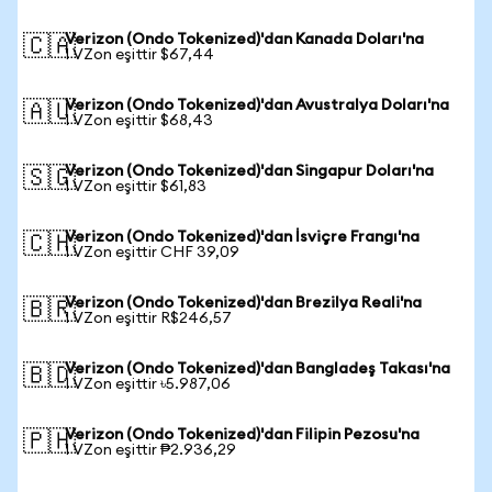
Verizon (Ondo Tokenized)'dan Kanada Doları'na
🇨🇦
1 VZon eşittir $67,44
Verizon (Ondo Tokenized)'dan Avustralya Doları'na
🇦🇺
1 VZon eşittir $68,43
Verizon (Ondo Tokenized)'dan Singapur Doları'na
🇸🇬
1 VZon eşittir $61,83
Verizon (Ondo Tokenized)'dan İsviçre Frangı'na
🇨🇭
1 VZon eşittir CHF 39,09
Verizon (Ondo Tokenized)'dan Brezilya Reali'na
🇧🇷
1 VZon eşittir R$246,57
Verizon (Ondo Tokenized)'dan Bangladeş Takası'na
🇧🇩
1 VZon eşittir ৳5.987,06
Verizon (Ondo Tokenized)'dan Filipin Pezosu'na
🇵🇭
1 VZon eşittir ₱2.936,29