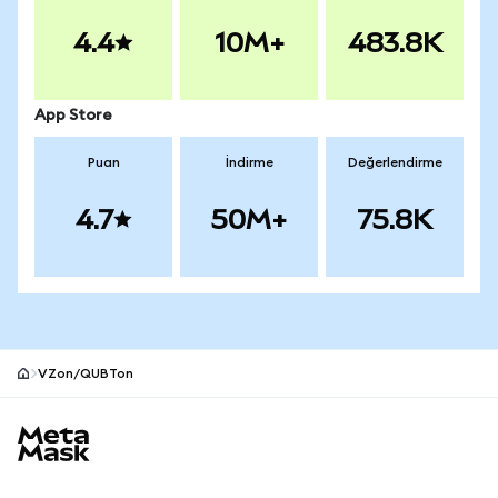
4.4
10M+
483.8K
App Store
Puan
İndirme
Değerlendirme
4.7
50M+
75.8K
VZon/QUBTon
MetaMask site alt bilgisi