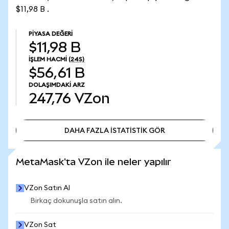
$11,98 B .
PIYASA DEĞERI
$11,98 B
İŞLEM HACMI
(24S)
$56,61 B
DOLAŞIMDAKI ARZ
247,76
VZon
DAHA FAZLA İSTATİSTİK GÖR
DAHA FAZLA İSTATİSTİK GÖR
MetaMask'ta VZon ile neler yapılır
VZon Satın Al
Birkaç dokunuşla satın alın.
VZon Sat