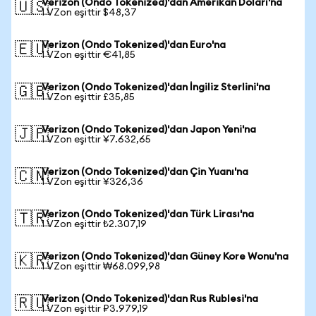
Verizon (Ondo Tokenized)'dan Amerikan Doları'na
🇺🇸
1 VZon eşittir $48,37
Verizon (Ondo Tokenized)'dan Euro'na
🇪🇺
1 VZon eşittir €41,85
Verizon (Ondo Tokenized)'dan İngiliz Sterlini'na
🇬🇧
1 VZon eşittir £35,85
Verizon (Ondo Tokenized)'dan Japon Yeni'na
🇯🇵
1 VZon eşittir ¥7.632,65
Verizon (Ondo Tokenized)'dan Çin Yuanı'na
🇨🇳
1 VZon eşittir ¥326,36
Verizon (Ondo Tokenized)'dan Türk Lirası'na
🇹🇷
1 VZon eşittir ₺2.307,19
Verizon (Ondo Tokenized)'dan Güney Kore Wonu'na
🇰🇷
1 VZon eşittir ₩68.099,98
Verizon (Ondo Tokenized)'dan Rus Rublesi'na
🇷🇺
1 VZon eşittir ₽3.979,19