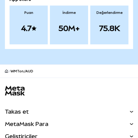
Puan
İndirme
Değerlendirme
4.7
50M+
75.8K
WMTon/AUD
MetaMask site alt bilgisi
Takas et
Takas İşlemleri
MetaMask Para
Tahmin Et
YENİ
Kripto Al
Geliştiriciler