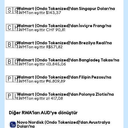
Walmart (Ondo Tokenized)'dan Singapur Doları'na
🇸🇬
1 WMTon eşittir $143,37
Walmart (Ondo Tokenized)'dan İsviçre Frangı'na
🇨🇭
1 WMTon eşittir CHF 90,81
Walmart (Ondo Tokenized)'dan Brezilya Reali'na
🇧🇷
1 WMTon eşittir R$571,82
Walmart (Ondo Tokenized)'dan Bangladeş Takası'na
🇧🇩
1 WMTon eşittir ৳13.845,06
Walmart (Ondo Tokenized)'dan Filipin Pezosu'na
🇵🇭
1 WMTon eşittir ₱6.809,89
Walmart (Ondo Tokenized)'dan Polonya Zlotisi'na
🇵🇱
1 WMTon eşittir zł 417,08
Diğer RWA'ları AUD'ye dönüştür
Novo Nordisk (Ondo Tokenized)'dan Avustralya
Doları'na