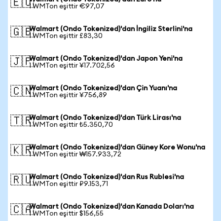
🇪🇺
1 WMTon eşittir €97,07
Walmart (Ondo Tokenized)'dan İngiliz Sterlini'na
🇬🇧
1 WMTon eşittir £83,30
Walmart (Ondo Tokenized)'dan Japon Yeni'na
🇯🇵
1 WMTon eşittir ¥17.702,56
Walmart (Ondo Tokenized)'dan Çin Yuanı'na
🇨🇳
1 WMTon eşittir ¥756,89
Walmart (Ondo Tokenized)'dan Türk Lirası'na
🇹🇷
1 WMTon eşittir ₺5.350,70
Walmart (Ondo Tokenized)'dan Güney Kore Wonu'na
🇰🇷
1 WMTon eşittir ₩157.933,72
Walmart (Ondo Tokenized)'dan Rus Rublesi'na
🇷🇺
1 WMTon eşittir ₽9.153,71
Walmart (Ondo Tokenized)'dan Kanada Doları'na
🇨🇦
1 WMTon eşittir $156,55