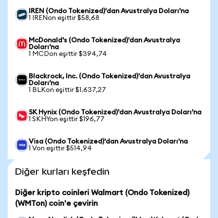
IREN (Ondo Tokenized)'dan Avustralya Doları'na
1 IRENon eşittir $58,68
McDonald's (Ondo Tokenized)'dan Avustralya
Doları'na
1 MCDon eşittir $394,74
Blackrock, Inc. (Ondo Tokenized)'dan Avustralya
Doları'na
1 BLKon eşittir $1.637,27
SK Hynix (Ondo Tokenized)'dan Avustralya Doları'na
1 SKHYon eşittir $196,77
Visa (Ondo Tokenized)'dan Avustralya Doları'na
1 Von eşittir $514,94
Diğer kurları keşfedin
Diğer kripto coinleri Walmart (Ondo Tokenized)
(WMTon) coin'e çevirin