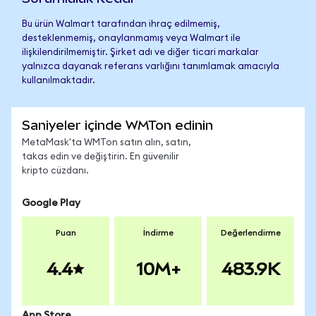
Bu ürün Walmart tarafından ihraç edilmemiş,
desteklenmemiş, onaylanmamış veya Walmart ile
ilişkilendirilmemiştir. Şirket adı ve diğer ticari markalar
yalnızca dayanak referans varlığını tanımlamak amacıyla
kullanılmaktadır.
Saniyeler içinde WMTon edinin
MetaMask'ta WMTon satın alın, satın,
takas edin ve değiştirin. En güvenilir
kripto cüzdanı.
Google Play
Puan
İndirme
Değerlendirme
4.4
10M+
483.9K
App Store