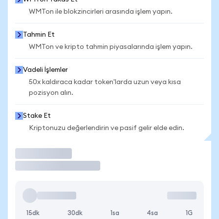
WMTon ile blokzincirleri arasında işlem yapın.
Tahmin Et
WMTon ve kripto tahmin piyasalarında işlem yapın.
Vadeli İşlemler
50x kaldıraca kadar token'larda uzun veya kısa
pozisyon alın.
Stake Et
Kriptonuzu değerlendirin ve pasif gelir elde edin.
İşlem Yap
15dk
30dk
1sa
4sa
1G