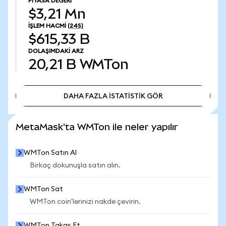
PIYASA DEĞERI
$3,21 Mn
İŞLEM HACMI
(24S)
$615,33 B
DOLAŞIMDAKI ARZ
20,21 B
WMTon
DAHA FAZLA İSTATİSTİK GÖR
DAHA FAZLA İSTATİSTİK GÖR
MetaMask'ta WMTon ile neler yapılır
WMTon Satın Al
Birkaç dokunuşla satın alın.
WMTon Sat
WMTon coin'lerinizi nakde çevirin.
WMTon Takas Et