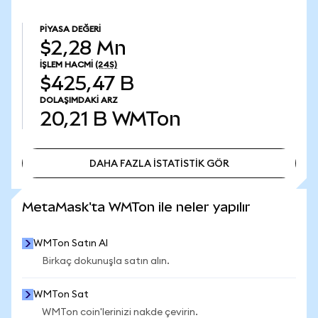
PIYASA DEĞERI
$2,28 Mn
İŞLEM HACMI
(24S)
$425,47 B
DOLAŞIMDAKI ARZ
20,21 B
WMTon
DAHA FAZLA İSTATİSTİK GÖR
DAHA FAZLA İSTATİSTİK GÖR
MetaMask'ta WMTon ile neler yapılır
WMTon Satın Al
Birkaç dokunuşla satın alın.
WMTon Sat
WMTon coin'lerinizi nakde çevirin.