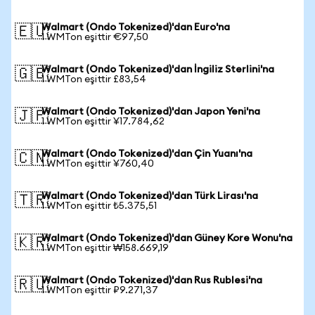
Walmart (Ondo Tokenized)'dan Euro'na
🇪🇺
1 WMTon eşittir €97,50
Walmart (Ondo Tokenized)'dan İngiliz Sterlini'na
🇬🇧
1 WMTon eşittir £83,54
Walmart (Ondo Tokenized)'dan Japon Yeni'na
🇯🇵
1 WMTon eşittir ¥17.784,62
Walmart (Ondo Tokenized)'dan Çin Yuanı'na
🇨🇳
1 WMTon eşittir ¥760,40
Walmart (Ondo Tokenized)'dan Türk Lirası'na
🇹🇷
1 WMTon eşittir ₺5.375,51
Walmart (Ondo Tokenized)'dan Güney Kore Wonu'na
🇰🇷
1 WMTon eşittir ₩158.669,19
Walmart (Ondo Tokenized)'dan Rus Rublesi'na
🇷🇺
1 WMTon eşittir ₽9.271,37