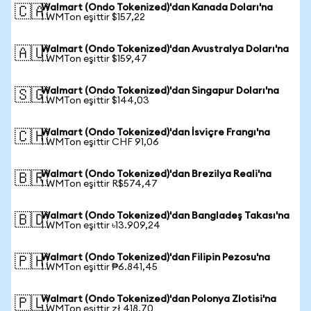
Walmart (Ondo Tokenized)'dan Kanada Doları'na
🇨🇦
1 WMTon eşittir $157,22
Walmart (Ondo Tokenized)'dan Avustralya Doları'na
🇦🇺
1 WMTon eşittir $159,47
Walmart (Ondo Tokenized)'dan Singapur Doları'na
🇸🇬
1 WMTon eşittir $144,03
Walmart (Ondo Tokenized)'dan İsviçre Frangı'na
🇨🇭
1 WMTon eşittir CHF 91,06
Walmart (Ondo Tokenized)'dan Brezilya Reali'na
🇧🇷
1 WMTon eşittir R$574,47
Walmart (Ondo Tokenized)'dan Bangladeş Takası'na
🇧🇩
1 WMTon eşittir ৳13.909,24
Walmart (Ondo Tokenized)'dan Filipin Pezosu'na
🇵🇭
1 WMTon eşittir ₱6.841,45
Walmart (Ondo Tokenized)'dan Polonya Zlotisi'na
🇵🇱
1 WMTon eşittir zł 418,70