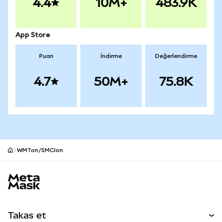
4.4
10M+
483.9K
App Store
Puan
İndirme
Değerlendirme
4.7
50M+
75.8K
WMTon/SMCIon
MetaMask site alt bilgisi
Takas et