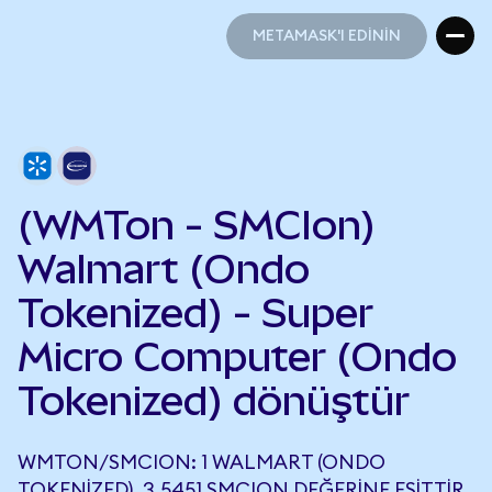
METAMASK'I EDİNİN
METAMASK'I EDİNİN
(WMTon - SMCIon)
Walmart (Ondo
Tokenized) - Super
Micro Computer (Ondo
Tokenized) dönüştür
WMTON/SMCION: 1 WALMART (ONDO
TOKENIZED), 3,5451 SMCION DEĞERINE EŞITTIR