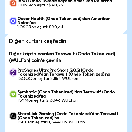
IonQ (Ondo Tokenized)'dan Amerikan Doları'na
1 IONQon eşittir $40,75
Oscar Health (Ondo Tokenized)'dan Amerikan
Doları'na
1 OSCRon eşittir $30,64
Diğer kurları keşfedin
Diğer kripto coinleri Terawulf (Ondo Tokenized)
(WULFon) coin'e çevirin
ProShares UltraPro Short QQQ (Ondo
Tokenized)'dan Terawulf (Ondo Tokenized)'na
1 SQQQon eşittir 2,1154 WULFon
Symbotic (Ondo Tokenized)'dan Terawulf (Ondo
Tokenized)'na
1 SYMon eşittir 2,6046 WULFon
SharpLink Gaming (Ondo Tokenized)'dan Terawulf
(Ondo Tokenized)'na
1 SBETon eşittir 0,344009 WULFon