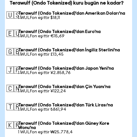
Terawulf (Ondo Tokenized) kuru bugün ne kadar?
Terawulf (Ondo Tokenized)'dan Amerikan Doları'na
🇺🇸
1 WULFon eşittir $18,11
Terawulf (Ondo Tokenized)'dan Euro'na
🇪🇺
1 WULFon eşittir €15,69
Terawulf (Ondo Tokenized)'dan İngiliz Sterlini'na
🇬🇧
1 WULFon eşittir £13,45
Terawulf (Ondo Tokenized)'dan Japon Yeni'na
🇯🇵
1 WULFon eşittir ¥2.858,76
Terawulf (Ondo Tokenized)'dan Çin Yuanı'na
🇨🇳
1 WULFon eşittir ¥122,24
Terawulf (Ondo Tokenized)'dan Türk Lirası'na
🇹🇷
1 WULFon eşittir ₺861,94
Terawulf (Ondo Tokenized)'dan Güney Kore
🇰🇷
Wonu'na
1 WULFon eşittir ₩25.778,4