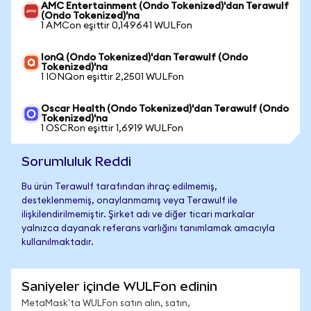
AMC Entertainment (Ondo Tokenized)'dan Terawulf
(Ondo Tokenized)'na
1 AMCon eşittir 0,149641 WULFon
IonQ (Ondo Tokenized)'dan Terawulf (Ondo
Tokenized)'na
1 IONQon eşittir 2,2501 WULFon
Oscar Health (Ondo Tokenized)'dan Terawulf (Ondo
Tokenized)'na
1 OSCRon eşittir 1,6919 WULFon
Sorumluluk Reddi
Bu ürün Terawulf tarafından ihraç edilmemiş,
desteklenmemiş, onaylanmamış veya Terawulf ile
ilişkilendirilmemiştir. Şirket adı ve diğer ticari markalar
yalnızca dayanak referans varlığını tanımlamak amacıyla
kullanılmaktadır.
Saniyeler içinde WULFon edinin
MetaMask'ta WULFon satın alın, satın,