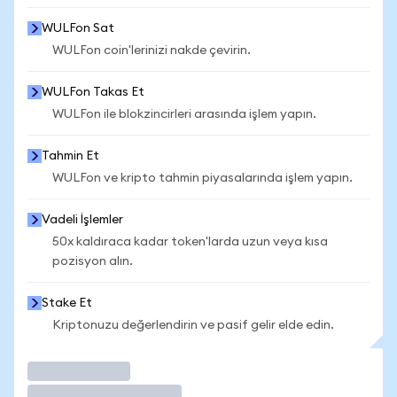
WULFon Sat
WULFon coin'lerinizi nakde çevirin.
WULFon Takas Et
WULFon ile blokzincirleri arasında işlem yapın.
Tahmin Et
WULFon ve kripto tahmin piyasalarında işlem yapın.
Vadeli İşlemler
50x kaldıraca kadar token'larda uzun veya kısa
pozisyon alın.
Stake Et
Kriptonuzu değerlendirin ve pasif gelir elde edin.
İşlem Yap