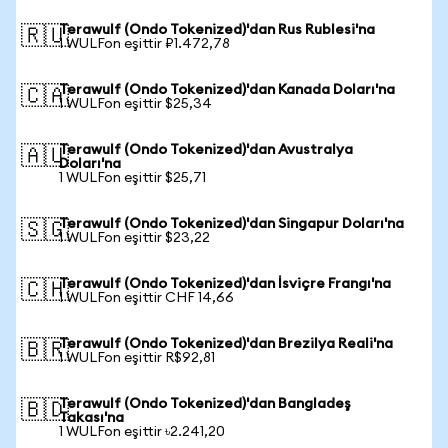
Terawulf (Ondo Tokenized)'dan Rus Rublesi'na
🇷🇺
1 WULFon eşittir ₽1.472,78
Terawulf (Ondo Tokenized)'dan Kanada Doları'na
🇨🇦
1 WULFon eşittir $25,34
Terawulf (Ondo Tokenized)'dan Avustralya
🇦🇺
Doları'na
1 WULFon eşittir $25,71
Terawulf (Ondo Tokenized)'dan Singapur Doları'na
🇸🇬
1 WULFon eşittir $23,22
Terawulf (Ondo Tokenized)'dan İsviçre Frangı'na
🇨🇭
1 WULFon eşittir CHF 14,66
Terawulf (Ondo Tokenized)'dan Brezilya Reali'na
🇧🇷
1 WULFon eşittir R$92,81
Terawulf (Ondo Tokenized)'dan Bangladeş
🇧🇩
Takası'na
1 WULFon eşittir ৳2.241,20