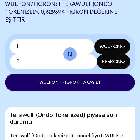
WULFON/FIGRON: 1 TERAWULF (ONDO
TOKENIZED), 0,629694 FIGRON DEĞERINE
EŞITTIR
WULFON
FIGRON
WULFON - FIGRON TAKAS ET
Terawulf (Ondo Tokenized) piyasa son
durumu
Terawulf (Ondo Tokenized) güncel fiyatı WULFon