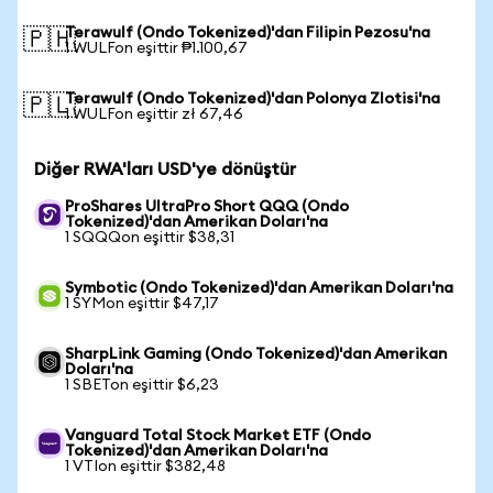
Terawulf (Ondo Tokenized)'dan Filipin Pezosu'na
🇵🇭
1 WULFon eşittir ₱1.100,67
Terawulf (Ondo Tokenized)'dan Polonya Zlotisi'na
🇵🇱
1 WULFon eşittir zł 67,46
Diğer RWA'ları USD'ye dönüştür
ProShares UltraPro Short QQQ (Ondo
Tokenized)'dan Amerikan Doları'na
1 SQQQon eşittir $38,31
Symbotic (Ondo Tokenized)'dan Amerikan Doları'na
1 SYMon eşittir $47,17
SharpLink Gaming (Ondo Tokenized)'dan Amerikan
Doları'na
1 SBETon eşittir $6,23
Vanguard Total Stock Market ETF (Ondo
Tokenized)'dan Amerikan Doları'na
1 VTIon eşittir $382,48