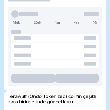
15dk
30dk
1sa
4sa
1G
Terawulf (Ondo Tokenized) coin'in çeşitli
para birimlerinde güncel kuru