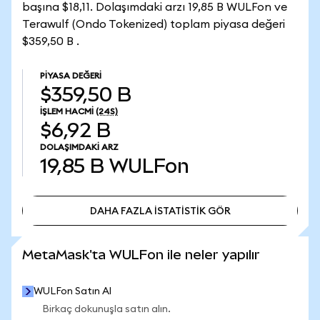
başına $18,11. Dolaşımdaki arzı 19,85 B WULFon ve
Terawulf (Ondo Tokenized) toplam piyasa değeri
$359,50 B .
PIYASA DEĞERI
$359,50 B
İŞLEM HACMI
(24S)
$6,92 B
DOLAŞIMDAKI ARZ
19,85 B
WULFon
DAHA FAZLA İSTATİSTİK GÖR
DAHA FAZLA İSTATİSTİK GÖR
MetaMask'ta WULFon ile neler yapılır
WULFon Satın Al
Birkaç dokunuşla satın alın.