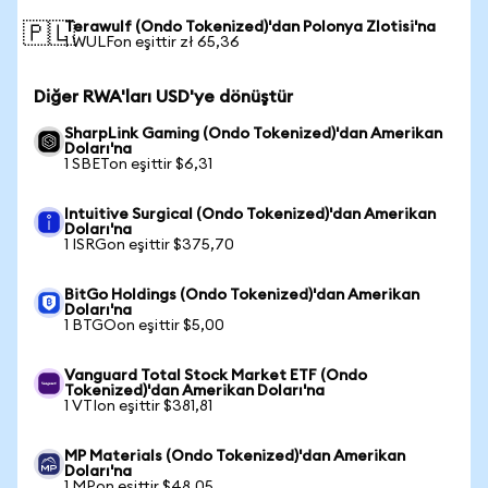
Terawulf (Ondo Tokenized)'dan Polonya Zlotisi'na
🇵🇱
1 WULFon eşittir zł 65,36
Diğer RWA'ları USD'ye dönüştür
SharpLink Gaming (Ondo Tokenized)'dan Amerikan
Doları'na
1 SBETon eşittir $6,31
Intuitive Surgical (Ondo Tokenized)'dan Amerikan
Doları'na
1 ISRGon eşittir $375,70
BitGo Holdings (Ondo Tokenized)'dan Amerikan
Doları'na
1 BTGOon eşittir $5,00
Vanguard Total Stock Market ETF (Ondo
Tokenized)'dan Amerikan Doları'na
1 VTIon eşittir $381,81
MP Materials (Ondo Tokenized)'dan Amerikan
Doları'na
1 MPon eşittir $48,05