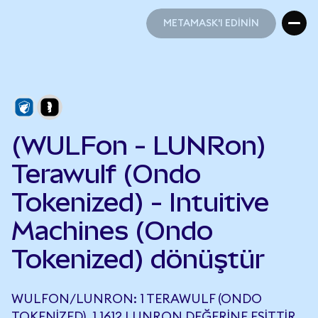
METAMASK'I EDİNİN
METAMASK'I EDİNİN
(WULFon - LUNRon)
Terawulf (Ondo
Tokenized) - Intuitive
Machines (Ondo
Tokenized) dönüştür
WULFON/LUNRON: 1 TERAWULF (ONDO
TOKENIZED), 1,1612 LUNRON DEĞERINE EŞITTIR