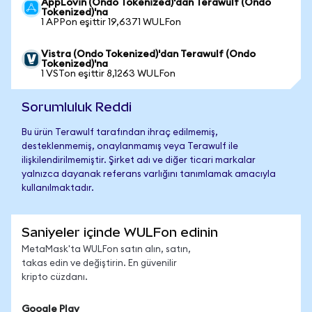
AppLovin (Ondo Tokenized)'dan Terawulf (Ondo
Tokenized)'na
1 APPon eşittir 19,6371 WULFon
Vistra (Ondo Tokenized)'dan Terawulf (Ondo
Tokenized)'na
1 VSTon eşittir 8,1263 WULFon
Sorumluluk Reddi
Bu ürün Terawulf tarafından ihraç edilmemiş,
desteklenmemiş, onaylanmamış veya Terawulf ile
ilişkilendirilmemiştir. Şirket adı ve diğer ticari markalar
yalnızca dayanak referans varlığını tanımlamak amacıyla
kullanılmaktadır.
Saniyeler içinde WULFon edinin
MetaMask'ta WULFon satın alın, satın,
takas edin ve değiştirin. En güvenilir
kripto cüzdanı.
Google Play