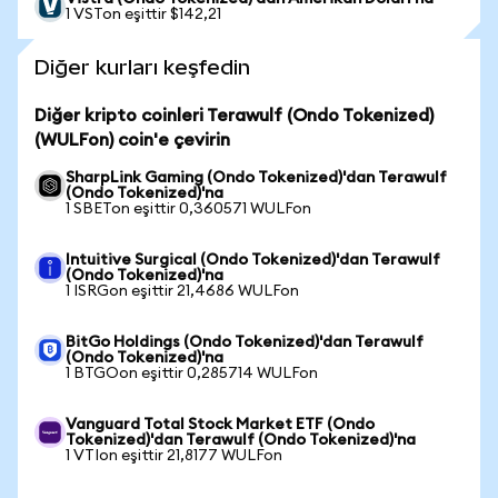
1 VSTon eşittir $142,21
Diğer kurları keşfedin
Diğer kripto coinleri Terawulf (Ondo Tokenized)
(WULFon) coin'e çevirin
SharpLink Gaming (Ondo Tokenized)'dan Terawulf
(Ondo Tokenized)'na
1 SBETon eşittir 0,360571 WULFon
Intuitive Surgical (Ondo Tokenized)'dan Terawulf
(Ondo Tokenized)'na
1 ISRGon eşittir 21,4686 WULFon
BitGo Holdings (Ondo Tokenized)'dan Terawulf
(Ondo Tokenized)'na
1 BTGOon eşittir 0,285714 WULFon
Vanguard Total Stock Market ETF (Ondo
Tokenized)'dan Terawulf (Ondo Tokenized)'na
1 VTIon eşittir 21,8177 WULFon