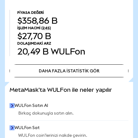
PIYASA DEĞERI
$358,86 B
İŞLEM HACMI
(24S)
$27,70 B
DOLAŞIMDAKI ARZ
20,49 B
WULFon
DAHA FAZLA İSTATİSTİK GÖR
DAHA FAZLA İSTATİSTİK GÖR
MetaMask'ta WULFon ile neler yapılır
WULFon Satın Al
Birkaç dokunuşla satın alın.
WULFon Sat
WULFon coin'lerinizi nakde çevirin.