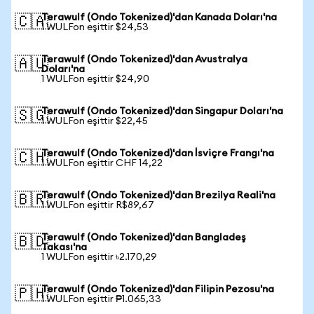
Terawulf (Ondo Tokenized)'dan Kanada Doları'na
🇨🇦
1 WULFon eşittir $24,53
Terawulf (Ondo Tokenized)'dan Avustralya
🇦🇺
Doları'na
1 WULFon eşittir $24,90
Terawulf (Ondo Tokenized)'dan Singapur Doları'na
🇸🇬
1 WULFon eşittir $22,45
Terawulf (Ondo Tokenized)'dan İsviçre Frangı'na
🇨🇭
1 WULFon eşittir CHF 14,22
Terawulf (Ondo Tokenized)'dan Brezilya Reali'na
🇧🇷
1 WULFon eşittir R$89,67
Terawulf (Ondo Tokenized)'dan Bangladeş
🇧🇩
Takası'na
1 WULFon eşittir ৳2.170,29
Terawulf (Ondo Tokenized)'dan Filipin Pezosu'na
🇵🇭
1 WULFon eşittir ₱1.065,33