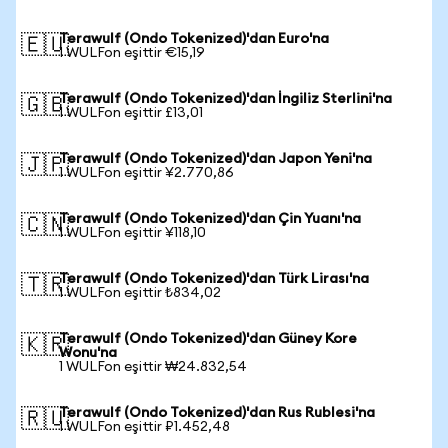
Terawulf (Ondo Tokenized)'dan Euro'na
🇪🇺
1 WULFon eşittir €15,19
Terawulf (Ondo Tokenized)'dan İngiliz Sterlini'na
🇬🇧
1 WULFon eşittir £13,01
Terawulf (Ondo Tokenized)'dan Japon Yeni'na
🇯🇵
1 WULFon eşittir ¥2.770,86
Terawulf (Ondo Tokenized)'dan Çin Yuanı'na
🇨🇳
1 WULFon eşittir ¥118,10
Terawulf (Ondo Tokenized)'dan Türk Lirası'na
🇹🇷
1 WULFon eşittir ₺834,02
Terawulf (Ondo Tokenized)'dan Güney Kore
🇰🇷
Wonu'na
1 WULFon eşittir ₩24.832,54
Terawulf (Ondo Tokenized)'dan Rus Rublesi'na
🇷🇺
1 WULFon eşittir ₽1.452,48