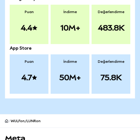
Puan
İndirme
Değerlendirme
4.4
10M+
483.8K
App Store
Puan
İndirme
Değerlendirme
4.7
50M+
75.8K
WULFon/LUNRon
MetaMask site alt bilgisi