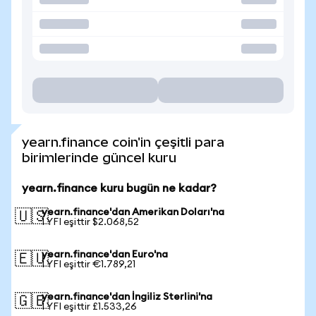
yearn.finance coin'in çeşitli para
birimlerinde güncel kuru
yearn.finance kuru bugün ne kadar?
yearn.finance'dan Amerikan Doları'na
🇺🇸
1 YFI eşittir $2.068,52
yearn.finance'dan Euro'na
🇪🇺
1 YFI eşittir €1.789,21
yearn.finance'dan İngiliz Sterlini'na
🇬🇧
1 YFI eşittir £1.533,26