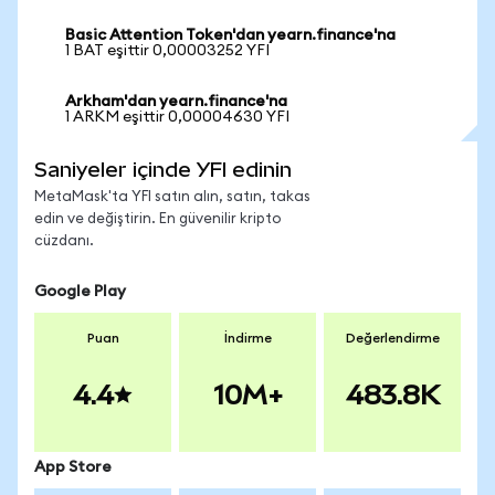
Basic Attention Token'dan yearn.finance'na
1 BAT eşittir 0,00003252 YFI
Arkham'dan yearn.finance'na
1 ARKM eşittir 0,00004630 YFI
Saniyeler içinde YFI edinin
MetaMask'ta YFI satın alın, satın, takas
edin ve değiştirin. En güvenilir kripto
cüzdanı.
Google Play
Puan
İndirme
Değerlendirme
4.4
10M+
483.8K
App Store