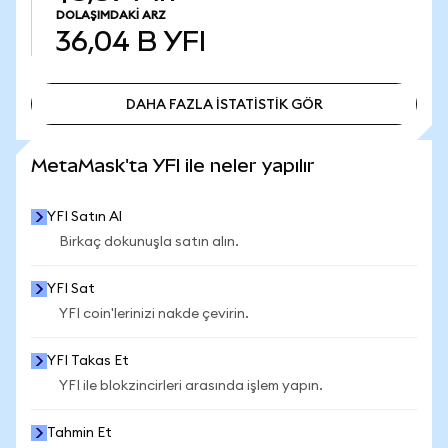
DOLAŞIMDAKI ARZ
36,04 B
YFI
DAHA FAZLA İSTATİSTİK GÖR
DAHA FAZLA İSTATİSTİK GÖR
MetaMask'ta YFI ile neler yapılır
YFI Satın Al
Birkaç dokunuşla satın alın.
YFI Sat
YFI coin'lerinizi nakde çevirin.
YFI Takas Et
YFI ile blokzincirleri arasında işlem yapın.
Tahmin Et