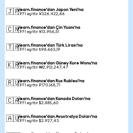
yearn.finance'dan Japon Yeni'na
🇯🇵
1 YFI eşittir ¥326.422,66
yearn.finance'dan Çin Yuanı'na
🇨🇳
1 YFI eşittir ¥13.956,51
yearn.finance'dan Türk Lirası'na
🇹🇷
1 YFI eşittir ₺98.663,19
yearn.finance'dan Güney Kore Wonu'na
🇰🇷
1 YFI eşittir ₩2.912.247,47
yearn.finance'dan Rus Rublesi'na
🇷🇺
1 YFI eşittir ₽170.168,71
yearn.finance'dan Kanada Doları'na
🇨🇦
1 YFI eşittir $2.885,60
yearn.finance'dan Avustralya Doları'na
🇦🇺
1 YFI eşittir $2.927,43