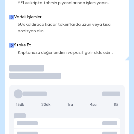
YFI ve kripto tahmin piyasalarında işlem yapın.
Vadeli İşlemler
50x kaldıraca kadar token'larda uzun veya kısa
pozisyon alın.
Stake Et
Kriptonuzu değerlendirin ve pasif gelir elde edin.
İşlem Yap
15dk
30dk
1sa
4sa
1G