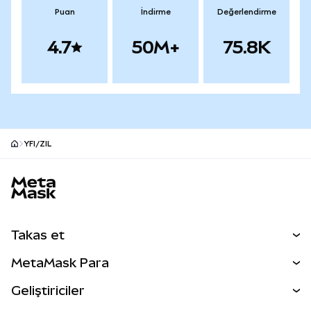
Puan
İndirme
Değerlendirme
4.7
50M+
75.8K
YFI/ZIL
MetaMask site alt bilgisi
Takas et
Takas İşlemleri
MetaMask Para
Tahmin Et
YENİ
Kripto Al
Geliştiriciler
Perps
YENİ
MetaMask Kart
Dökümantasyon