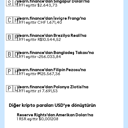
yearn.finance'dan Singapur Doları'na
🇸🇬
1 YFI eşittir $2.643,73
yearn.finance'dan İsviçre Frangı'na
🇨🇭
1 YFI eşittir CHF 1.671,40
yearn.finance'dan Brezilya Reali'na
🇧🇷
1 YFI eşittir R$10.544,52
yearn.finance'dan Bangladeş Takası'na
🇧🇩
1 YFI eşittir ৳256.033,84
yearn.finance'dan Filipin Pezosu'na
🇵🇭
1 YFI eşittir ₱125.567,36
yearn.finance'dan Polonya Zlotisi'na
🇵🇱
1 YFI eşittir zł 7.691,53
Diğer kripto paraları USD'ye dönüştürün
Reserve Rights'dan Amerikan Doları'na
1 RSR eşittir $0,001208