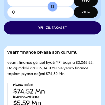
YFI
ZIL
YFI - ZIL TAKAS ET
yearn.finance piyasa son durumu
yearn.finance güncel fiyatı YFI başına $2.068,52.
Dolaşımdaki arzı 36,04 B YFI ve yearn.finance
toplam piyasa değeri $74,52 Mn .
PIYASA DEĞERI
$74,52 Mn
İŞLEM HACMI
(24S)
$5,59 Mn