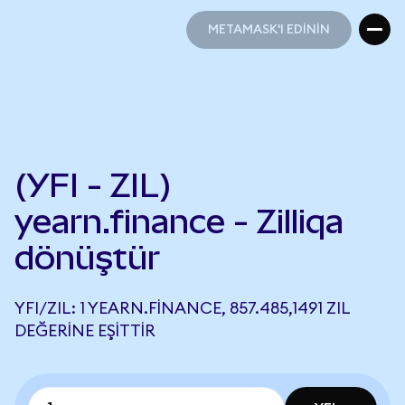
METAMASK'I EDİNİN
METAMASK'I EDİNİN
(YFI - ZIL)
yearn.finance - Zilliqa
dönüştür
YFI/ZIL: 1 YEARN.FINANCE, 857.485,1491 ZIL
DEĞERINE EŞITTIR