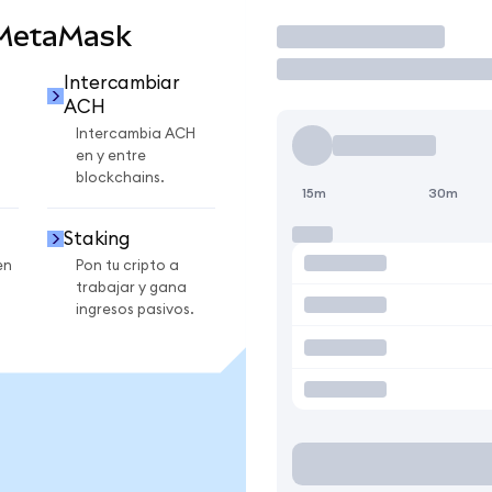
 MetaMask
Operar
Intercambiar
ACH
Intercambia ACH
en y entre
blockchains.
15m
30m
Staking
en
Pon tu cripto a
trabajar y gana
ingresos pasivos.