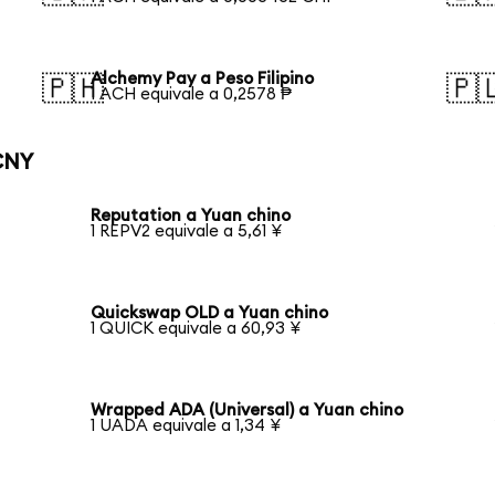
Alchemy Pay a Peso Filipino
🇵🇭
🇵
1 ACH equivale a 0,2578 ₱
CNY
Reputation a Yuan chino
1 REPV2 equivale a 5,61 ¥
Quickswap OLD a Yuan chino
1 QUICK equivale a 60,93 ¥
Wrapped ADA (Universal) a Yuan chino
1 UADA equivale a 1,34 ¥