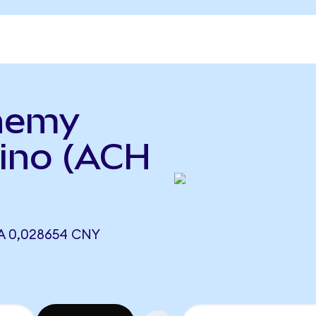
chemy
hino (ACH
A 0,028654 CNY