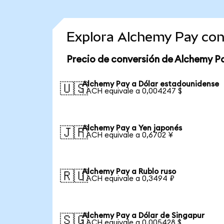
Explora Alchemy Pay con
Precio de conversión de Alchemy P
Alchemy Pay a Dólar estadounidense
🇺🇸
1 ACH equivale a 0,004247 $
Alchemy Pay a Yen japonés
🇯🇵
1 ACH equivale a 0,6702 ¥
Alchemy Pay a Rublo ruso
🇷🇺
1 ACH equivale a 0,3494 ₽
Alchemy Pay a Dólar de Singapur
🇸🇬
1 ACH equivale a 0,005428 $