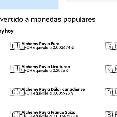
vertido a monedas populares
ay hoy
Alchemy Pay a Euro
🇪🇺
🇬
1 ACH equivale a 0,003674 €
Alchemy Pay a Lira turca
🇹🇷
🇰
1 ACH equivale a 0,2026 ₺
Alchemy Pay a Dólar canadiense
🇨🇦
🇦
1 ACH equivale a 0,005925 $
Alchemy Pay a Franco Suizo
🇨🇭
🇧
1 ACH equivale a 0,003432 CHF