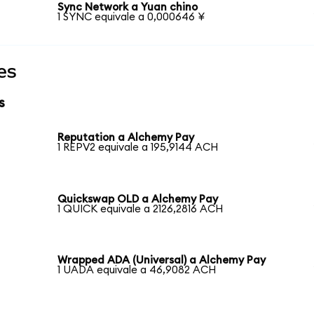
Sync Network a Yuan chino
1 SYNC equivale a 0,000646 ¥
es
s
Reputation a Alchemy Pay
1 REPV2 equivale a 195,9144 ACH
Quickswap OLD a Alchemy Pay
1 QUICK equivale a 2126,2816 ACH
Wrapped ADA (Universal) a Alchemy Pay
1 UADA equivale a 46,9082 ACH