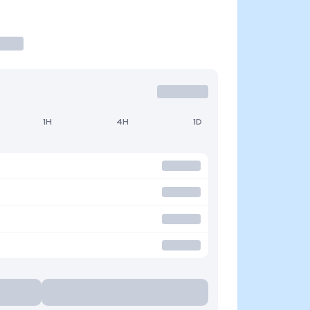
1H
4H
1D