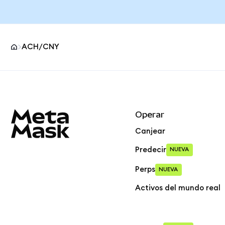
ACH/CNY
Pie de página del sitio MetaMask
Operar
Canjear
Predecir
NUEVA
Perps
NUEVA
Activos del mundo real