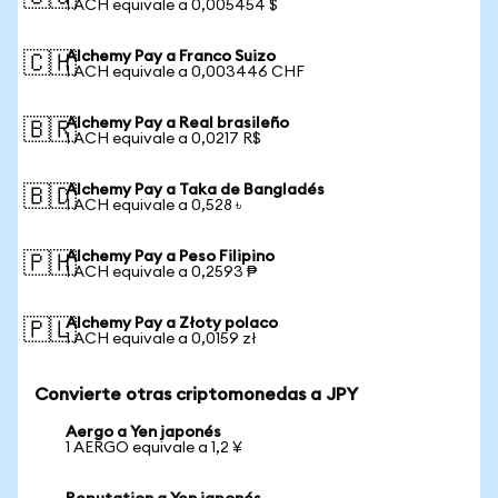
1 ACH equivale a 0,005454 $
Alchemy Pay a Franco Suizo
🇨🇭
1 ACH equivale a 0,003446 CHF
Alchemy Pay a Real brasileño
🇧🇷
1 ACH equivale a 0,0217 R$
Alchemy Pay a Taka de Bangladés
🇧🇩
1 ACH equivale a 0,528 ৳
Alchemy Pay a Peso Filipino
🇵🇭
1 ACH equivale a 0,2593 ₱
Alchemy Pay a Złoty polaco
🇵🇱
1 ACH equivale a 0,0159 zł
Convierte otras criptomonedas a JPY
Aergo a Yen japonés
1 AERGO equivale a 1,2 ¥