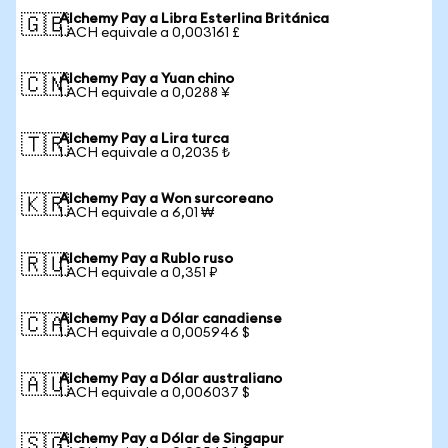
Alchemy Pay a Libra Esterlina Británica
🇬🇧
1 ACH equivale a 0,003161 £
Alchemy Pay a Yuan chino
🇨🇳
1 ACH equivale a 0,0288 ¥
Alchemy Pay a Lira turca
🇹🇷
1 ACH equivale a 0,2035 ₺
Alchemy Pay a Won surcoreano
🇰🇷
1 ACH equivale a 6,01 ₩
Alchemy Pay a Rublo ruso
🇷🇺
1 ACH equivale a 0,351 ₽
Alchemy Pay a Dólar canadiense
🇨🇦
1 ACH equivale a 0,005946 $
Alchemy Pay a Dólar australiano
🇦🇺
1 ACH equivale a 0,006037 $
Alchemy Pay a Dólar de Singapur
🇸🇬