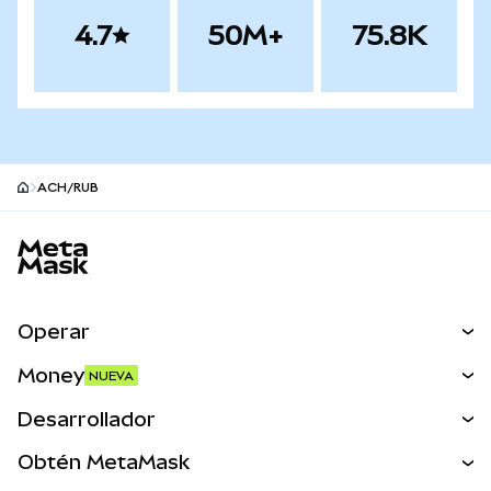
4.7
50M+
75.8K
ACH/RUB
Pie de página del sitio MetaMask
Operar
Canjear
Money
NUEVA
Predecir
NUEVA
Comprar
Desarrollador
Perps
NUEVA
Tarjeta
Ver los documentos
Obtén MetaMask
Activos del mundo real
mUSD
NUEVA
Panel
Obtén Metamask