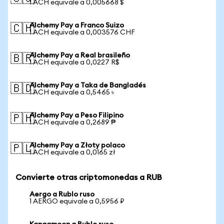
1 ACH equivale a 0,005668 $
Alchemy Pay a Franco Suizo
🇨🇭
1 ACH equivale a 0,003576 CHF
Alchemy Pay a Real brasileño
🇧🇷
1 ACH equivale a 0,0227 R$
Alchemy Pay a Taka de Bangladés
🇧🇩
1 ACH equivale a 0,5465 ৳
Alchemy Pay a Peso Filipino
🇵🇭
1 ACH equivale a 0,2689 ₱
Alchemy Pay a Złoty polaco
🇵🇱
1 ACH equivale a 0,0165 zł
Convierte otras criptomonedas a RUB
Aergo a Rublo ruso
1 AERGO equivale a 0,5956 ₽