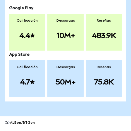
Google Play
Calificación
Descargas
Reseñas
4.4
10M+
483.9K
App Store
Calificación
Descargas
Reseñas
4.7
50M+
75.8K
ALBon/BTGon
Pie de página del sitio MetaMask