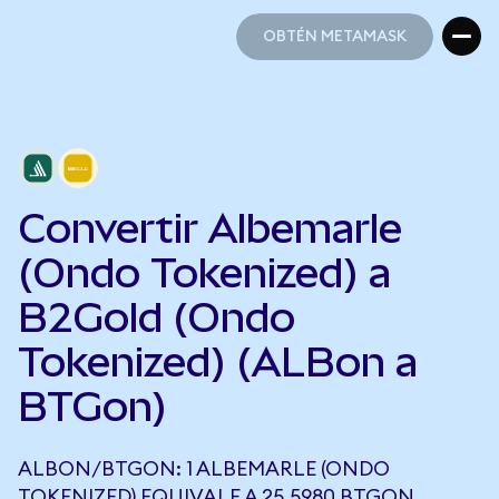
OBTÉN METAMASK
OBTÉN METAMASK
Convertir Albemarle
(Ondo Tokenized) a
B2Gold (Ondo
Tokenized) (ALBon a
BTGon)
ALBON/BTGON: 1 ALBEMARLE (ONDO
TOKENIZED) EQUIVALE A 25,5980 BTGON