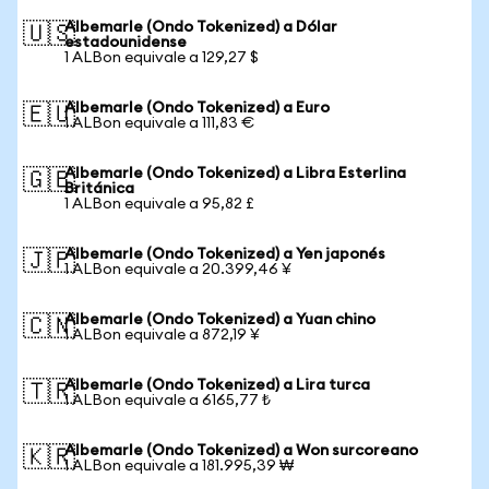
Albemarle (Ondo Tokenized) a Dólar
🇺🇸
estadounidense
1 ALBon equivale a 129,27 $
Albemarle (Ondo Tokenized) a Euro
🇪🇺
1 ALBon equivale a 111,83 €
Albemarle (Ondo Tokenized) a Libra Esterlina
🇬🇧
Británica
1 ALBon equivale a 95,82 £
Albemarle (Ondo Tokenized) a Yen japonés
🇯🇵
1 ALBon equivale a 20.399,46 ¥
Albemarle (Ondo Tokenized) a Yuan chino
🇨🇳
1 ALBon equivale a 872,19 ¥
Albemarle (Ondo Tokenized) a Lira turca
🇹🇷
1 ALBon equivale a 6165,77 ₺
Albemarle (Ondo Tokenized) a Won surcoreano
🇰🇷
1 ALBon equivale a 181.995,39 ₩