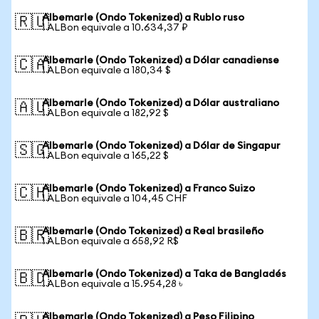
Albemarle (Ondo Tokenized) a Rublo ruso
🇷🇺
1 ALBon equivale a 10.634,37 ₽
Albemarle (Ondo Tokenized) a Dólar canadiense
🇨🇦
1 ALBon equivale a 180,34 $
Albemarle (Ondo Tokenized) a Dólar australiano
🇦🇺
1 ALBon equivale a 182,92 $
Albemarle (Ondo Tokenized) a Dólar de Singapur
🇸🇬
1 ALBon equivale a 165,22 $
Albemarle (Ondo Tokenized) a Franco Suizo
🇨🇭
1 ALBon equivale a 104,45 CHF
Albemarle (Ondo Tokenized) a Real brasileño
🇧🇷
1 ALBon equivale a 658,92 R$
Albemarle (Ondo Tokenized) a Taka de Bangladés
🇧🇩
1 ALBon equivale a 15.954,28 ৳
Albemarle (Ondo Tokenized) a Peso Filipino