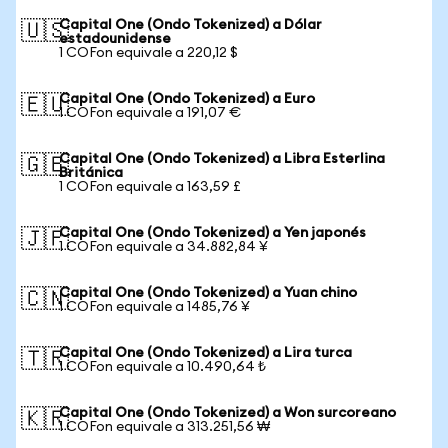
Capital One (Ondo Tokenized) a Dólar
🇺🇸
estadounidense
1 COFon equivale a 220,12 $
Capital One (Ondo Tokenized) a Euro
🇪🇺
1 COFon equivale a 191,07 €
Capital One (Ondo Tokenized) a Libra Esterlina
🇬🇧
Británica
1 COFon equivale a 163,59 £
Capital One (Ondo Tokenized) a Yen japonés
🇯🇵
1 COFon equivale a 34.882,84 ¥
Capital One (Ondo Tokenized) a Yuan chino
🇨🇳
1 COFon equivale a 1485,76 ¥
Capital One (Ondo Tokenized) a Lira turca
🇹🇷
1 COFon equivale a 10.490,64 ₺
Capital One (Ondo Tokenized) a Won surcoreano
🇰🇷
1 COFon equivale a 313.251,56 ₩