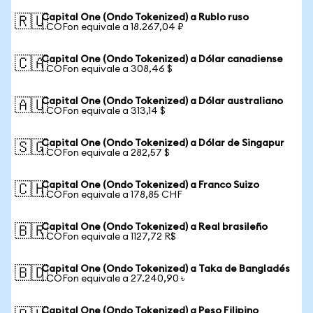
Capital One (Ondo Tokenized) a Rublo ruso
🇷🇺
1 COFon equivale a 18.267,04 ₽
Capital One (Ondo Tokenized) a Dólar canadiense
🇨🇦
1 COFon equivale a 308,46 $
Capital One (Ondo Tokenized) a Dólar australiano
🇦🇺
1 COFon equivale a 313,14 $
Capital One (Ondo Tokenized) a Dólar de Singapur
🇸🇬
1 COFon equivale a 282,57 $
Capital One (Ondo Tokenized) a Franco Suizo
🇨🇭
1 COFon equivale a 178,85 CHF
Capital One (Ondo Tokenized) a Real brasileño
🇧🇷
1 COFon equivale a 1127,72 R$
Capital One (Ondo Tokenized) a Taka de Bangladés
🇧🇩
1 COFon equivale a 27.240,90 ৳
Capital One (Ondo Tokenized) a Peso Filipino