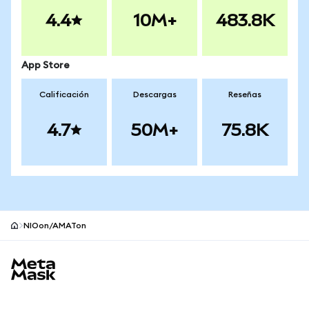
4.4
10M+
483.8K
App Store
Calificación
Descargas
Reseñas
4.7
50M+
75.8K
NIOon/AMATon
Pie de página del sitio MetaMask