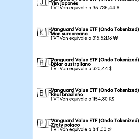
🇯🇵
Yen japonés
1 VTVon equivale a 35.735,44 ¥
Vanguard Value ETF (Ondo Tokenized)
🇰🇷
Won surcoreano
1 VTVon equivale a 318.821,16 ₩
Vanguard Value ETF (Ondo Tokenized)
🇦🇺
Dólar australiano
1 VTVon equivale a 320,44 $
Vanguard Value ETF (Ondo Tokenized)
🇧🇷
Real brasileño
1 VTVon equivale a 1154,30 R$
Vanguard Value ETF (Ondo Tokenized)
🇵🇱
Złoty polaco
1 VTVon equivale a 841,30 zł