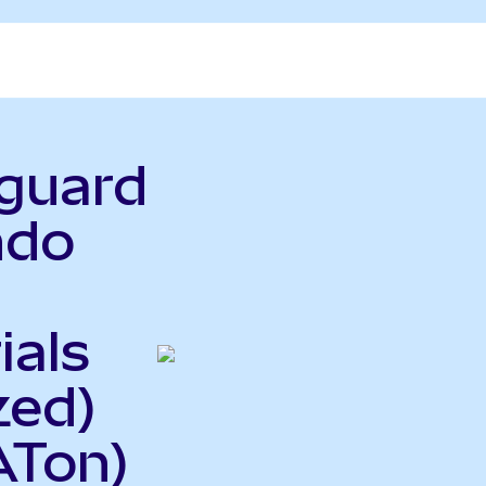
nguard
ndo
ials
zed)
ATon)