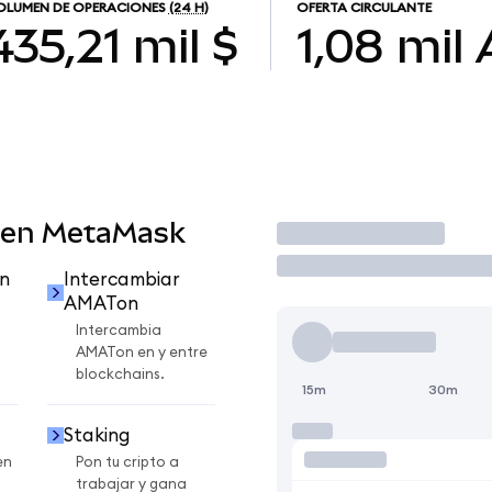
OLUMEN DE OPERACIONES
(24 H)
OFERTA CIRCULANTE
435,21 mil $
1,08 mil
 en MetaMask
Operar
n
Intercambiar
AMATon
Intercambia
AMATon en y entre
blockchains.
15m
30m
Staking
en
Pon tu cripto a
trabajar y gana