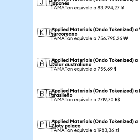
🇯🇵
japonés
1 AMATon equivale a 83.994,27 ¥
Applied Materials (Ondo Tokenized) a
🇰🇷
surcoreano
1 AMATon equivale a 756.795,26 ₩
Applied Materials (Ondo Tokenized) a
🇦🇺
Dólar australiano
1 AMATon equivale a 755,69 $
Applied Materials (Ondo Tokenized) a 
🇧🇷
brasileño
1 AMATon equivale a 2719,70 R$
Applied Materials (Ondo Tokenized) a
🇵🇱
Złoty polaco
1 AMATon equivale a 1983,36 zł