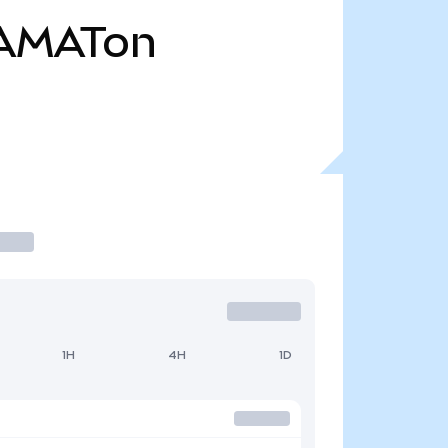
AMATon
1H
4H
1D