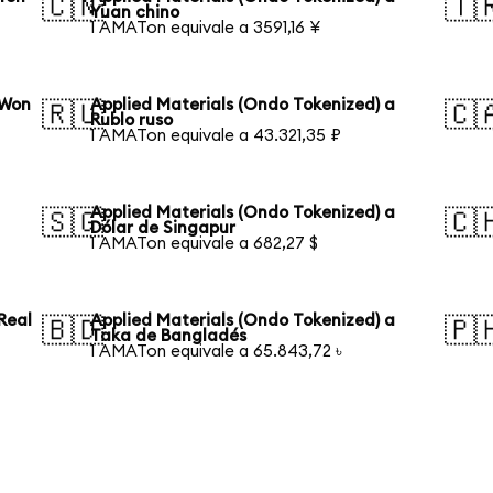
🇨🇳
🇹
Yuan chino
1 AMATon equivale a 3591,16 ¥
 Won
Applied Materials (Ondo Tokenized) a
🇷🇺
🇨
Rublo ruso
1 AMATon equivale a 43.321,35 ₽
Applied Materials (Ondo Tokenized) a
🇸🇬
🇨
Dólar de Singapur
1 AMATon equivale a 682,27 $
Real
Applied Materials (Ondo Tokenized) a
🇧🇩
🇵
Taka de Bangladés
1 AMATon equivale a 65.843,72 ৳