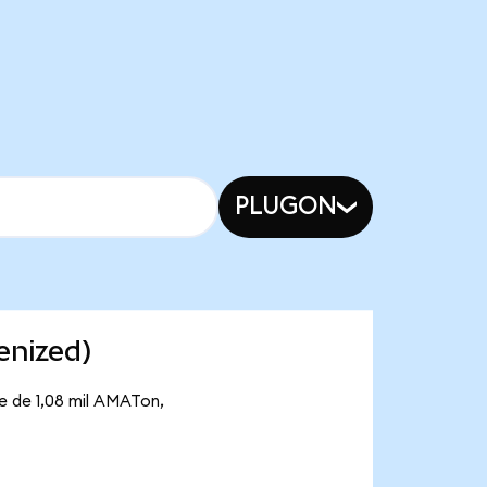
PLUGON
enized)
e de 1,08 mil AMATon,