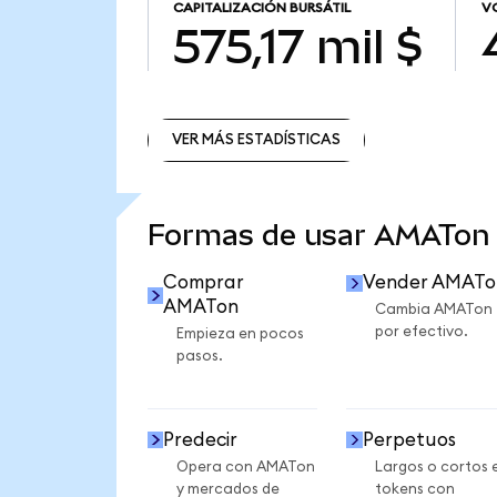
CAPITALIZACIÓN BURSÁTIL
V
575,17 mil $
VER MÁS ESTADÍSTICAS
VER MÁS ESTADÍSTICAS
Formas de usar AMATon
Comprar
Vender AMATo
AMATon
Cambia AMATon
por efectivo.
Empieza en pocos
pasos.
Predecir
Perpetuos
Opera con AMATon
Largos o cortos 
y mercados de
tokens con