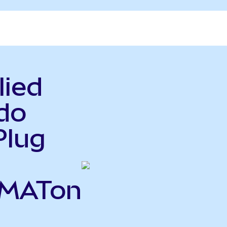
lied
do
Plug
AMATon