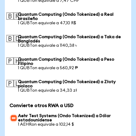
1 QUBTon equivale a 7,47 CHF
Quantum Computing (Ondo Tokenized) a Real
🇧🇷
brasileño
1 QUBTon equivale a 47,10 R$
Quantum Computing (Ondo Tokenized) a Taka de
🇧🇩
Bangladés
1 QUBTon equivale a 1140,38 ৳
Quantum Computing (Ondo Tokenized) a Peso
🇵🇭
Filipino
1 QUBTon equivale a 560,92 ₱
Quantum Computing (Ondo Tokenized) a Złoty
🇵🇱
polaco
1 QUBTon equivale a 34,33 zł
Convierte otros RWA a USD
Aehr Test Systems (Ondo Tokenized) a Dólar
estadounidense
1 AEHRon equivale a 102,14 $