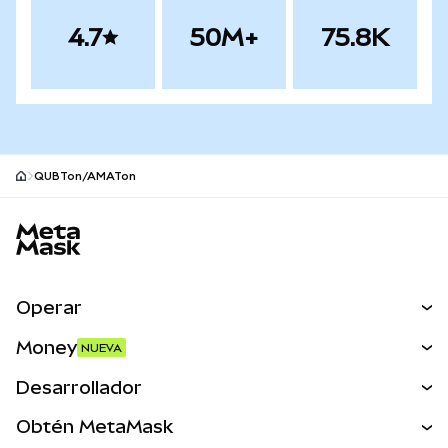
4.7
50M+
75.8K
QUBTon/AMATon
Pie de página del sitio MetaMask
Operar
Canjear
Money
NUEVA
Predecir
NUEVA
Comprar
Desarrollador
Perps
NUEVA
Tarjeta
Ver los documentos
Obtén MetaMask
Activos del mundo real
mUSD
NUEVA
Panel