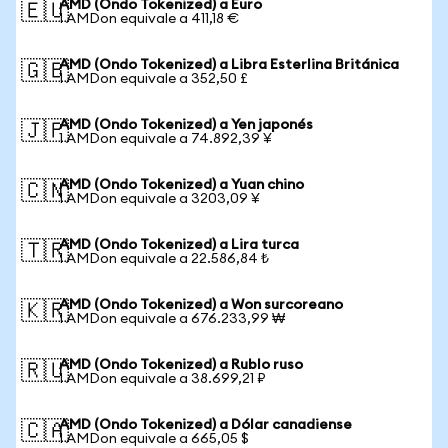
AMD (Ondo Tokenized) a Euro
🇪🇺
1 AMDon equivale a 411,18 €
AMD (Ondo Tokenized) a Libra Esterlina Británica
🇬🇧
1 AMDon equivale a 352,50 £
AMD (Ondo Tokenized) a Yen japonés
🇯🇵
1 AMDon equivale a 74.892,39 ¥
AMD (Ondo Tokenized) a Yuan chino
🇨🇳
1 AMDon equivale a 3203,09 ¥
AMD (Ondo Tokenized) a Lira turca
🇹🇷
1 AMDon equivale a 22.586,84 ₺
AMD (Ondo Tokenized) a Won surcoreano
🇰🇷
1 AMDon equivale a 676.233,99 ₩
AMD (Ondo Tokenized) a Rublo ruso
🇷🇺
1 AMDon equivale a 38.699,21 ₽
AMD (Ondo Tokenized) a Dólar canadiense
🇨🇦
1 AMDon equivale a 665,05 $