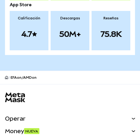
App Store
Calificación
Descargas
Reseñas
4.7
50M+
75.8K
EFAon/AMDon
Pie de página del sitio MetaMask
Operar
Canjear
Money
NUEVA
Predecir
NUEVA
Comprar