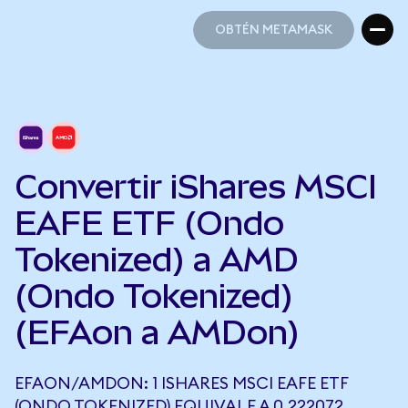
OBTÉN METAMASK
OBTÉN METAMASK
Convertir iShares MSCI
EAFE ETF (Ondo
Tokenized) a AMD
(Ondo Tokenized)
(EFAon a AMDon)
EFAON/AMDON: 1 ISHARES MSCI EAFE ETF
(ONDO TOKENIZED) EQUIVALE A 0,222072