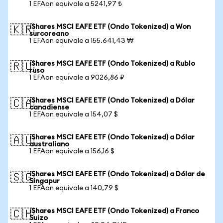
1 EFAon equivale a 5241,97 ₺
iShares MSCI EAFE ETF (Ondo Tokenized) a Won
🇰🇷
surcoreano
1 EFAon equivale a 155.641,43 ₩
iShares MSCI EAFE ETF (Ondo Tokenized) a Rublo
🇷🇺
ruso
1 EFAon equivale a 9026,86 ₽
iShares MSCI EAFE ETF (Ondo Tokenized) a Dólar
🇨🇦
canadiense
1 EFAon equivale a 154,07 $
iShares MSCI EAFE ETF (Ondo Tokenized) a Dólar
🇦🇺
australiano
1 EFAon equivale a 156,16 $
iShares MSCI EAFE ETF (Ondo Tokenized) a Dólar de
🇸🇬
Singapur
1 EFAon equivale a 140,79 $
iShares MSCI EAFE ETF (Ondo Tokenized) a Franco
🇨🇭
Suizo