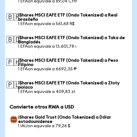
1 EFAon equivale a 89,04 CHF
iShares MSCI EAFE ETF (Ondo Tokenized) a Real
🇧🇷
brasileño
1 EFAon equivale a 561,68 R$
iShares MSCI EAFE ETF (Ondo Tokenized) a Taka de
🇧🇩
Bangladés
1 EFAon equivale a 13.601,78 ৳
iShares MSCI EAFE ETF (Ondo Tokenized) a Peso
🇵🇭
Filipino
1 EFAon equivale a 6692,35 ₱
iShares MSCI EAFE ETF (Ondo Tokenized) a Złoty
🇵🇱
polaco
1 EFAon equivale a 409,83 zł
Convierte otros RWA a USD
iShares Gold Trust (Ondo Tokenized) a Dólar
estadounidense
1 IAUon equivale a 79,26 $