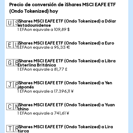
Precio de conversión de iShares MSCI EAFE ETF
(Ondo Tokenized) hoy
iShares MSCI EAFE ETF (Ondo Tokenized) a Dólar
🇺🇸
estadounidense
1 EFAon equivale a 109,89 $
iShares MSCI EAFE ETF (Ondo Tokenized) a Euro
🇪🇺
1 EFAon equivale a 95,33 €
iShares MSCI EAFE ETF (Ondo Tokenized) a Libra
🇬🇧
Esterlina Británica
1 EFAon equivale a 81,77 £
iShares MSCI EAFE ETF (Ondo Tokenized) a Yen
🇯🇵
japonés
1 EFAon equivale a 17.396,11 ¥
iShares MSCI EAFE ETF (Ondo Tokenized) a Yuan
🇨🇳
chino
1 EFAon equivale a 741,61 ¥
iShares MSCI EAFE ETF (Ondo Tokenized) a Lira
🇹🇷
turca