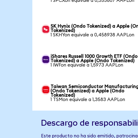
1 SPCXon equivale a 0,353607 AAPLon
SK Hynix (Ondo Tokenized) a Apple (O
Tokenized)
1 SKHYon equivale a 0,458938 AAPLon
iShares Russell 1000 Growth ETF (Ondo
Tokenized) a Apple (Ondo Tokenized)
1 IWFon equivale a 1,5973 AAPLon
Taiwan Semiconductor Manufacturin
(Ondo Tokenized) a Apple (Ondo
Tokenized)
1 TSMon equivale a 1,3583 AAPLon
Descargo de responsabil
Este producto no ha sido emitido, patrocinad