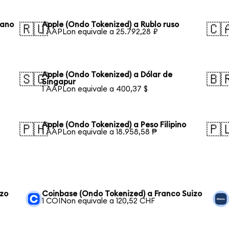
eano
Apple (Ondo Tokenized) a Rublo ruso
🇷🇺
🇨
1 AAPLon equivale a 25.792,28 ₽
Apple (Ondo Tokenized) a Dólar de
🇸🇬
🇧
Singapur
1 AAPLon equivale a 400,37 $
Apple (Ondo Tokenized) a Peso Filipino
🇵🇭
🇵
1 AAPLon equivale a 18.958,58 ₱
izo
Coinbase (Ondo Tokenized) a Franco Suizo
1 COINon equivale a 120,52 CHF