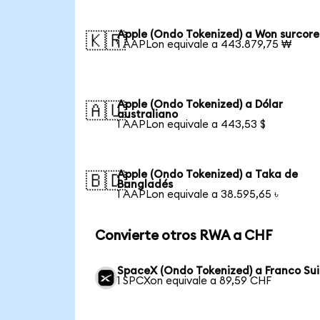
Apple (Ondo Tokenized) a Won surcor
🇰🇷
1 AAPLon equivale a 443.879,75 ₩
Apple (Ondo Tokenized) a Dólar
🇦🇺
australiano
1 AAPLon equivale a 443,53 $
Apple (Ondo Tokenized) a Taka de
🇧🇩
Bangladés
1 AAPLon equivale a 38.595,65 ৳
Convierte otros RWA a CHF
SpaceX (Ondo Tokenized) a Franco Su
1 SPCXon equivale a 89,59 CHF