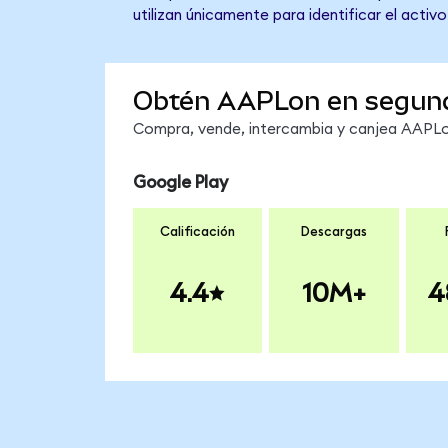
utilizan únicamente para identificar el activ
Obtén AAPLon en segun
Compra, vende, intercambia y canjea AAPLon
Google Play
Calificación
Descargas
4.4
10M+
4