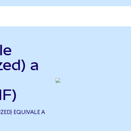
le
zed) a
HF)
ZED) EQUIVALE A