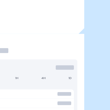
1H
4H
1D