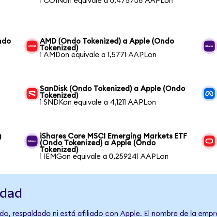
1 COINon equivale a 0,475708 AAPLon
ndo
AMD (Ondo Tokenized) a Apple (Ondo
Tokenized)
1 AMDon equivale a 1,5771 AAPLon
SanDisk (Ondo Tokenized) a Apple (Ondo
Tokenized)
1 SNDKon equivale a 4,1211 AAPLon
g
iShares Core MSCI Emerging Markets ETF
(Ondo Tokenized) a Apple (Ondo
Tokenized)
1 IEMGon equivale a 0,259241 AAPLon
idad
o, respaldado ni está afiliado con Apple. El nombre de la empr