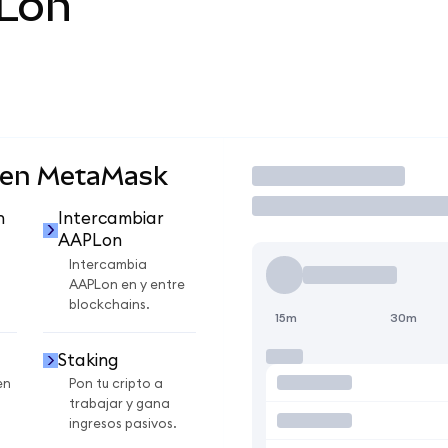
Lon
 en MetaMask
Operar
n
Intercambiar
AAPLon
Intercambia
AAPLon en y entre
blockchains.
15m
30m
Staking
en
Pon tu cripto a
trabajar y gana
ingresos pasivos.