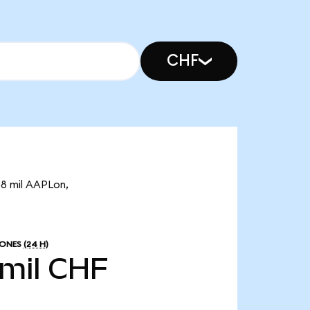
CHF
58 mil AAPLon,
IONES
(24 H)
 mil CHF