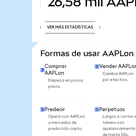
26,58 mil
AAP
VER MÁS ESTADÍSTICAS
VER MÁS ESTADÍSTICAS
Formas de usar AAPLon
Comprar
Vender AAPLo
AAPLon
Cambia AAPLon
por efectivo.
Empieza en pocos
pasos.
Predecir
Perpetuos
Opera con AAPLon
Largos o cortos 
y mercados de
tokens con
predicción cripto.
apalancamiento
de hasta 50x.