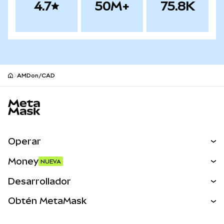
4.7
50M+
75.8K
AMDon/CAD
Pie de página del sitio MetaMask
Operar
Canjear
Money
NUEVA
Predecir
NUEVA
Comprar
Desarrollador
Perps
NUEVA
Tarjeta
Ver los documentos
Obtén MetaMask
Activos del mundo real
mUSD
NUEVA
Panel
Obtén Metamask