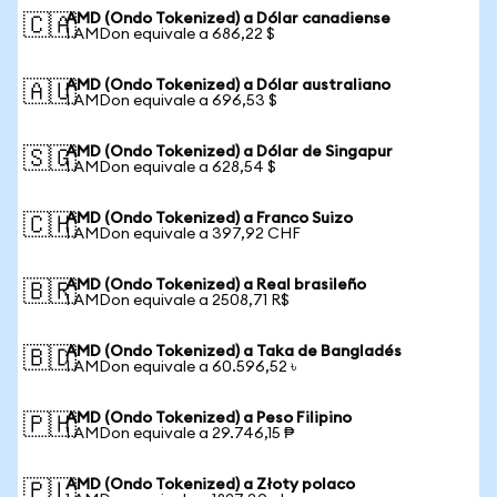
AMD (Ondo Tokenized) a Dólar canadiense
🇨🇦
1 AMDon equivale a 686,22 $
AMD (Ondo Tokenized) a Dólar australiano
🇦🇺
1 AMDon equivale a 696,53 $
AMD (Ondo Tokenized) a Dólar de Singapur
🇸🇬
1 AMDon equivale a 628,54 $
AMD (Ondo Tokenized) a Franco Suizo
🇨🇭
1 AMDon equivale a 397,92 CHF
AMD (Ondo Tokenized) a Real brasileño
🇧🇷
1 AMDon equivale a 2508,71 R$
AMD (Ondo Tokenized) a Taka de Bangladés
🇧🇩
1 AMDon equivale a 60.596,52 ৳
AMD (Ondo Tokenized) a Peso Filipino
🇵🇭
1 AMDon equivale a 29.746,15 ₱
AMD (Ondo Tokenized) a Złoty polaco
🇵🇱