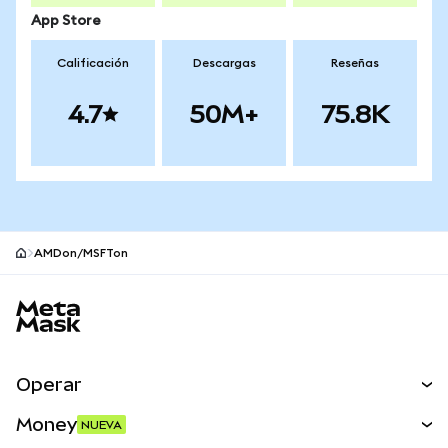
App Store
Calificación
Descargas
Reseñas
4.7
50M+
75.8K
AMDon/MSFTon
Pie de página del sitio MetaMask
Operar
Canjear
Money
NUEVA
Predecir
NUEVA
Comprar