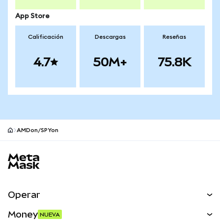
App Store
Calificación
Descargas
Reseñas
4.7
50M+
75.8K
AMDon/SPYon
Pie de página del sitio MetaMask
Operar
Canjear
Money
NUEVA