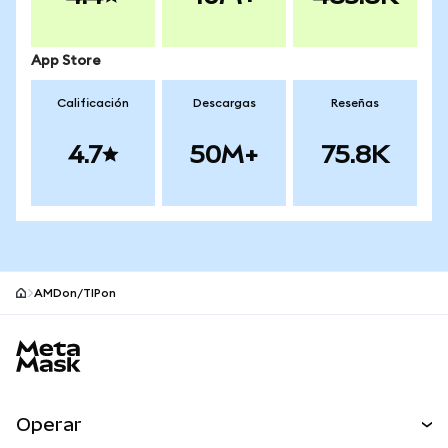
App Store
Calificación
Descargas
Reseñas
4.7
50M+
75.8K
AMDon/TIPon
Pie de página del sitio MetaMask
Operar
Canjear