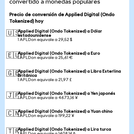
convertido a monedas populares
Precio de conversión de Applied Digital (Ondo
Tokenized) hoy
Applied Digital (Ondo Tokenized) a Dólar
🇺🇸
estadounidense
1 APLDon equivale a 29,52 $
Applied Digital (Ondo Tokenized) a Euro
🇪🇺
1 APLDon equivale a 25,61 €
Applied Digital (Ondo Tokenized) a Libra Esterlina
🇬🇧
Británica
1 APLDon equivale a 21,97 £
Applied Digital (Ondo Tokenized) a Yen japonés
🇯🇵
1 APLDon equivale a 4673,16 ¥
Applied Digital (Ondo Tokenized) a Yuan chino
🇨🇳
1 APLDon equivale a 199,22 ¥
Applied Digital (Ondo Tokenized) a Lira turca
🇹🇷
1 APLDon equivale a 1408,16 ₺