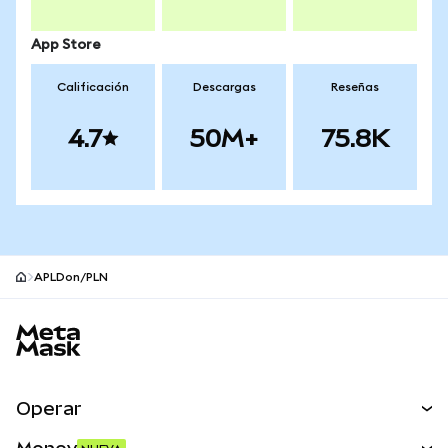
App Store
Calificación
Descargas
Reseñas
4.7
50M+
75.8K
APLDon/PLN
Pie de página del sitio MetaMask
Operar
Canjear