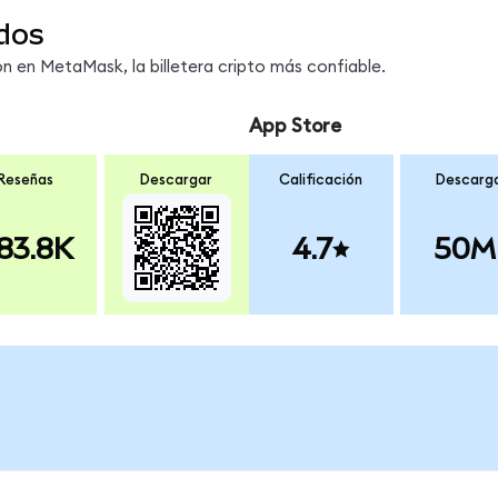
dos
 en MetaMask, la billetera cripto más confiable.
App Store
Reseñas
Descargar
Calificación
Descarg
83.8K
4.7
50M