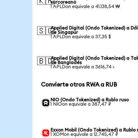
🇰🇷
surcoreano
1 APLDon equivale a 41.138,54 ₩
Applied Digital (Ondo Tokenized) a Dó
🇸🇬
de Singapur
1 APLDon equivale a 37,35 $
Applied Digital (Ondo Tokenized) a Ta
🇧🇩
de Bangladés
1 APLDon equivale a 3616,74 ৳
Convierte otros RWA a RUB
NIO (Ondo Tokenized) a Rublo ruso
1 NIOon equivale a 387,47 ₽
Exxon Mobil (Ondo Tokenized) a Rublo 
1 XOMon equivale a 12.745,47 ₽