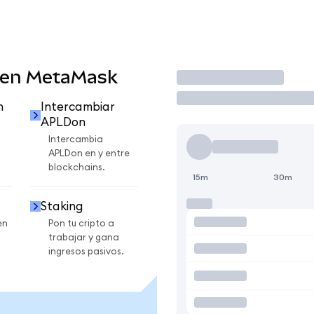
 en MetaMask
Operar
n
Intercambiar
APLDon
Intercambia
APLDon en y entre
blockchains.
15m
30m
Staking
en
Pon tu cripto a
trabajar y gana
ingresos pasivos.