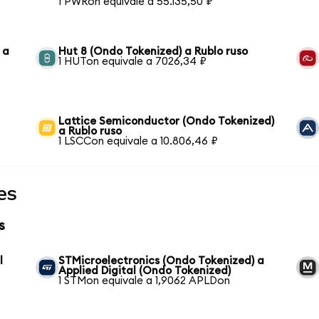
1 PWRon equivale a 55.135,50 ₽
 a
Hut 8 (Ondo Tokenized) a Rublo ruso
1 HUTon equivale a 7026,34 ₽
Lattice Semiconductor (Ondo Tokenized)
a Rublo ruso
1 LSCCon equivale a 10.806,46 ₽
es
s
l
STMicroelectronics (Ondo Tokenized) a
Applied Digital (Ondo Tokenized)
1 STMon equivale a 1,9062 APLDon