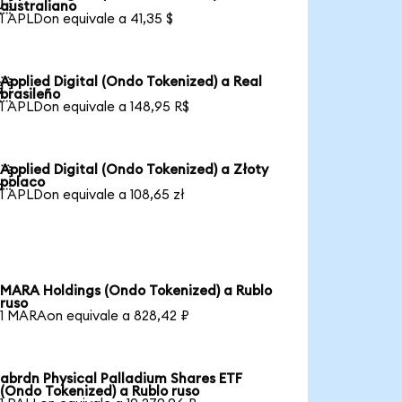

australiano
1 APLDon equivale a 41,35 $
Applied Digital (Ondo Tokenized) a Real

brasileño
1 APLDon equivale a 148,95 R$
Applied Digital (Ondo Tokenized) a Złoty

polaco
1 APLDon equivale a 108,65 zł
MARA Holdings (Ondo Tokenized) a Rublo
ruso
1 MARAon equivale a 828,42 ₽
abrdn Physical Palladium Shares ETF
(Ondo Tokenized) a Rublo ruso