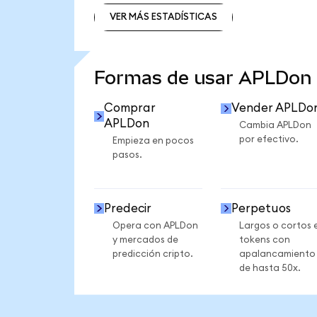
VER MÁS ESTADÍSTICAS
VER MÁS ESTADÍSTICAS
Formas de usar APLDon
Comprar
Vender APLDo
APLDon
Cambia APLDon
por efectivo.
Empieza en pocos
pasos.
Predecir
Perpetuos
Opera con APLDon
Largos o cortos 
y mercados de
tokens con
predicción cripto.
apalancamiento
de hasta 50x.