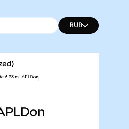
RUB
zed)
 de 6,93 mil APLDon,
APLDon