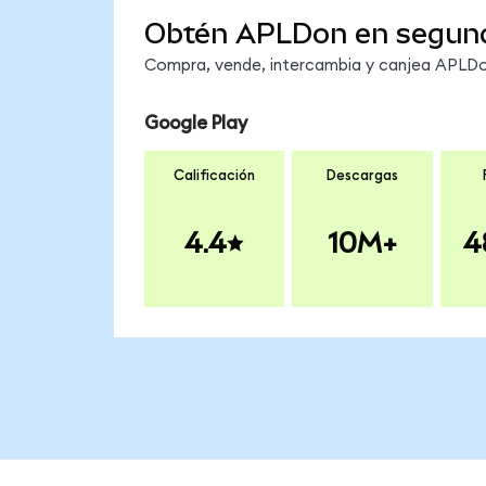
Obtén APLDon en segun
Compra, vende, intercambia y canjea APLDon
Google Play
Calificación
Descargas
4.4
10M+
4