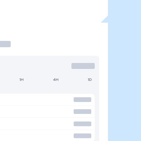
1H
4H
1D