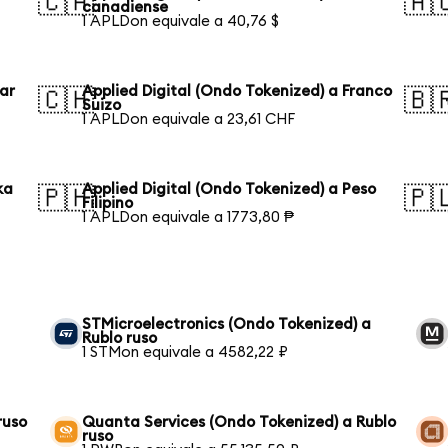
🇨🇦
🇦
canadiense
1 APLDon equivale a 40,76 $
lar
Applied Digital (Ondo Tokenized) a Franco
🇨🇭
🇧
Suizo
1 APLDon equivale a 23,61 CHF
ka
Applied Digital (Ondo Tokenized) a Peso
🇵🇭
🇵
Filipino
1 APLDon equivale a 1773,80 ₱
STMicroelectronics (Ondo Tokenized) a
Rublo ruso
1 STMon equivale a 4582,22 ₽
ruso
Quanta Services (Ondo Tokenized) a Rublo
ruso