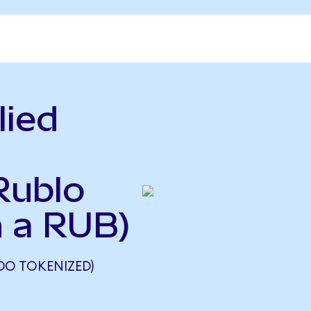
lied
Rublo
 a RUB)
NDO TOKENIZED)