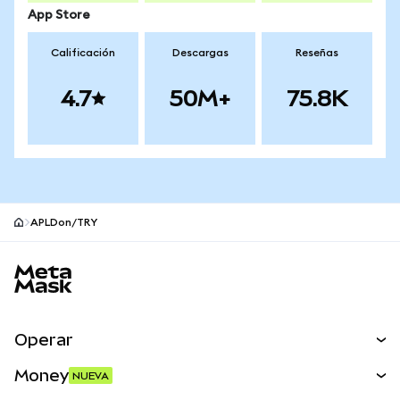
App Store
Calificación
Descargas
Reseñas
4.7
50M+
75.8K
APLDon/TRY
Pie de página del sitio MetaMask
Operar
Canjear
Money
NUEVA
Predecir
NUEVA
Comprar