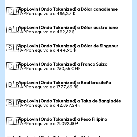
AppLovin (Ondo Tokenized) a Dólar canadiense
🇨🇦
1 APPon equivale a 486,37 $
AppLovin (Ondo Tokenized) a Dólar australiano
🇦🇺
1 APPon equivale a 492,89 $
AppLovin (Ondo Tokenized) a Dólar de Singapur
🇸🇬
1 APPon equivale a 444,90 $
AppLovin (Ondo Tokenized) a Franco Suizo
🇨🇭
1 APPon equivale a 280,55 CHF
AppLovin (Ondo Tokenized) a Real brasileño
🇧🇷
1 APPon equivale a 1777,69 R$
AppLovin (Ondo Tokenized) a Taka de Bangladés
🇧🇩
1 APPon equivale a 42.897,24 ৳
AppLovin (Ondo Tokenized) a Peso Filipino
🇵🇭
1 APPon equivale a 21.093,18 ₱