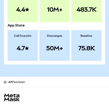
4.4
10M+
483.7K
App Store
Calificación
Descargas
Reseñas
4.7
50M+
75.8K
APPon/LIon
Pie de página del sitio MetaMask