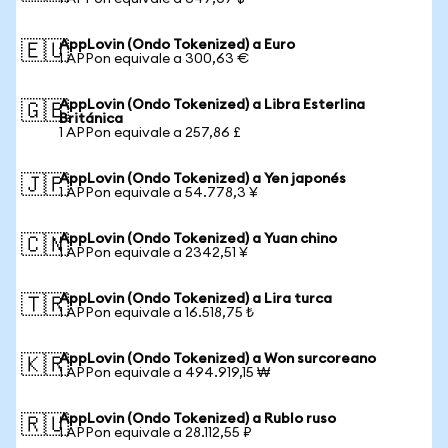
AppLovin (Ondo Tokenized) a Euro
🇪🇺
1 APPon equivale a 300,63 €
AppLovin (Ondo Tokenized) a Libra Esterlina
🇬🇧
Británica
1 APPon equivale a 257,86 £
AppLovin (Ondo Tokenized) a Yen japonés
🇯🇵
1 APPon equivale a 54.778,3 ¥
AppLovin (Ondo Tokenized) a Yuan chino
🇨🇳
1 APPon equivale a 2342,51 ¥
AppLovin (Ondo Tokenized) a Lira turca
🇹🇷
1 APPon equivale a 16.518,75 ₺
AppLovin (Ondo Tokenized) a Won surcoreano
🇰🇷
1 APPon equivale a 494.919,15 ₩
AppLovin (Ondo Tokenized) a Rublo ruso
🇷🇺
1 APPon equivale a 28.112,55 ₽