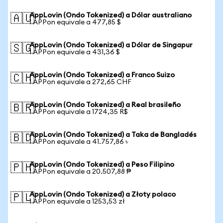
AppLovin (Ondo Tokenized) a Dólar australiano
🇦🇺
1 APPon equivale a 477,85 $
AppLovin (Ondo Tokenized) a Dólar de Singapur
🇸🇬
1 APPon equivale a 431,36 $
AppLovin (Ondo Tokenized) a Franco Suizo
🇨🇭
1 APPon equivale a 272,65 CHF
AppLovin (Ondo Tokenized) a Real brasileño
🇧🇷
1 APPon equivale a 1724,35 R$
AppLovin (Ondo Tokenized) a Taka de Bangladés
🇧🇩
1 APPon equivale a 41.757,86 ৳
AppLovin (Ondo Tokenized) a Peso Filipino
🇵🇭
1 APPon equivale a 20.507,88 ₱
AppLovin (Ondo Tokenized) a Złoty polaco
🇵🇱
1 APPon equivale a 1253,53 zł