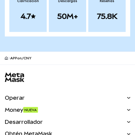
Calificación
Descargas
Reseñas
4.7
50M+
75.8K
APPon/CNY
Pie de página del sitio MetaMask
Operar
Canjear
Money
NUEVA
Predecir
NUEVA
Comprar
Desarrollador
Perps
NUEVA
Tarjeta
Ver los documentos
Obtén MetaMask