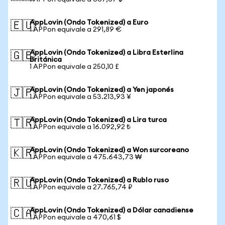
AppLovin (Ondo Tokenized) a Euro
🇪🇺
1 APPon equivale a 291,89 €
AppLovin (Ondo Tokenized) a Libra Esterlina
🇬🇧
Británica
1 APPon equivale a 250,10 £
AppLovin (Ondo Tokenized) a Yen japonés
🇯🇵
1 APPon equivale a 53.213,93 ¥
AppLovin (Ondo Tokenized) a Lira turca
🇹🇷
1 APPon equivale a 16.092,92 ₺
AppLovin (Ondo Tokenized) a Won surcoreano
🇰🇷
1 APPon equivale a 475.643,73 ₩
AppLovin (Ondo Tokenized) a Rublo ruso
🇷🇺
1 APPon equivale a 27.765,74 ₽
AppLovin (Ondo Tokenized) a Dólar canadiense
🇨🇦
1 APPon equivale a 470,61 $