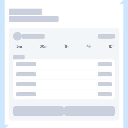
Operar
15m
30m
1H
4H
1D