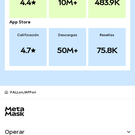
4.4
10M+
483.9K
App Store
Calificación
Descargas
Reseñas
4.7
50M+
75.8K
PALLon/APPon
Pie de página del sitio MetaMask
Operar