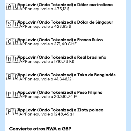
AppLovin (Ondo Tokenized) a Dólar australiano
🇦🇺
1 APPon equivale a 475,12 $
AppLovin (Ondo Tokenized) a Dólar de Singapur
🇸🇬
1 APPon equivale a 428,83 $
AppLovin (Ondo Tokenized) a Franco Suizo
🇨🇭
1 APPon equivale a 271,40 CHF
AppLovin (Ondo Tokenized) a Real brasileño
🇧🇷
1 APPon equivale a 1710,73 R$
AppLovin (Ondo Tokenized) a Taka de Bangladés
🇧🇩
1 APPon equivale a 41.348,12 ৳
AppLovin (Ondo Tokenized) a Peso Filipino
🇵🇭
1 APPon equivale a 20.310,74 ₱
AppLovin (Ondo Tokenized) a Złoty polaco
🇵🇱
1 APPon equivale a 1248,45 zł
Convierte otros RWA a GBP