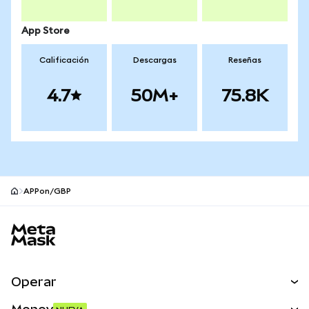
App Store
Calificación
Descargas
Reseñas
4.7
50M+
75.8K
APPon/GBP
Pie de página del sitio MetaMask
Operar
Canjear