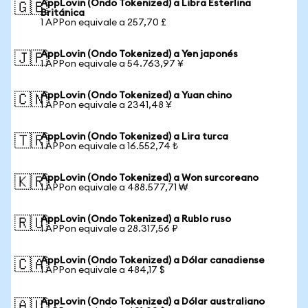
AppLovin (Ondo Tokenized) a Libra Esterlina
🇬🇧
Británica
1 APPon equivale a 257,70 £
AppLovin (Ondo Tokenized) a Yen japonés
🇯🇵
1 APPon equivale a 54.763,97 ¥
AppLovin (Ondo Tokenized) a Yuan chino
🇨🇳
1 APPon equivale a 2341,48 ¥
AppLovin (Ondo Tokenized) a Lira turca
🇹🇷
1 APPon equivale a 16.552,74 ₺
AppLovin (Ondo Tokenized) a Won surcoreano
🇰🇷
1 APPon equivale a 488.577,71 ₩
AppLovin (Ondo Tokenized) a Rublo ruso
🇷🇺
1 APPon equivale a 28.317,56 ₽
AppLovin (Ondo Tokenized) a Dólar canadiense
🇨🇦
1 APPon equivale a 484,17 $
AppLovin (Ondo Tokenized) a Dólar australiano
🇦🇺