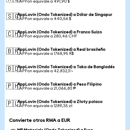
1 APPon equivale a 491,90 $
AppLovin (Ondo Tokenized) a Dólar de Singapur
🇸🇬
1 APPon equivale a 440,56 $
AppLovin (Ondo Tokenized) a Franco Suizo
🇨🇭
1 APPon equivale a 280,46 CHF
AppLovin (Ondo Tokenized) a Real brasileño
🇧🇷
1 APPon equivale a 1768,95 R$
AppLovin (Ondo Tokenized) a Taka de Bangladés
🇧🇩
1 APPon equivale a 42.832,11 ৳
AppLovin (Ondo Tokenized) a Peso Filipino
🇵🇭
1 APPon equivale a 21.066,80 ₱
AppLovin (Ondo Tokenized) a Złoty polaco
🇵🇱
1 APPon equivale a 1289,35 zł
Convierte otros RWA a EUR