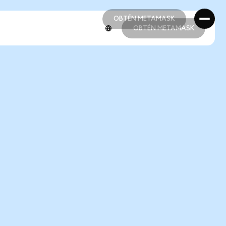
OBTÉN METAMASK
OBTÉN METAMASK
OBTÉN METAMASK
OBTÉN METAMASK