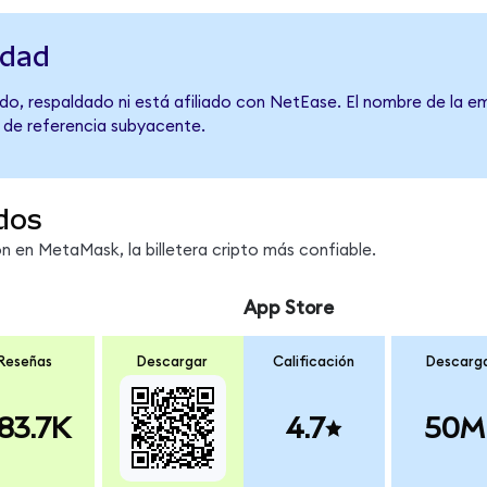
idad
do, respaldado ni está afiliado con NetEase. El nombre de la em
o de referencia subyacente.
dos
 en MetaMask, la billetera cripto más confiable.
App Store
Reseñas
Descargar
Calificación
Descarg
83.7K
4.7
50M