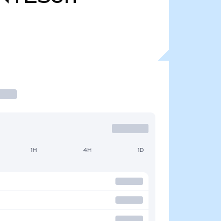
1H
4H
1D