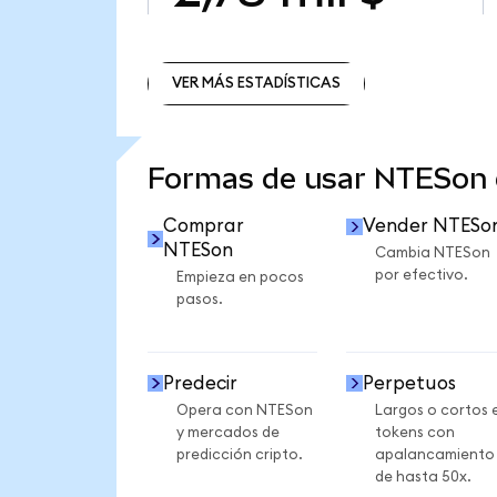
VER MÁS ESTADÍSTICAS
VER MÁS ESTADÍSTICAS
Formas de usar NTESon
Comprar
Vender NTESo
NTESon
Cambia NTESon
por efectivo.
Empieza en pocos
pasos.
Predecir
Perpetuos
Opera con NTESon
Largos o cortos 
y mercados de
tokens con
predicción cripto.
apalancamiento
de hasta 50x.