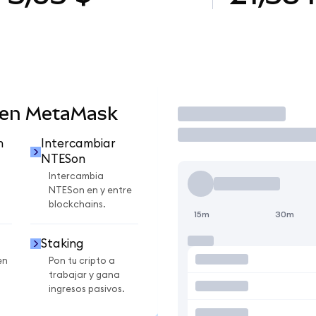
 en MetaMask
Operar
n
Intercambiar
NTESon
Intercambia
NTESon en y entre
blockchains.
15m
30m
Staking
en
Pon tu cripto a
trabajar y gana
ingresos pasivos.