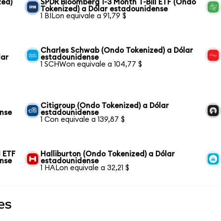
zed)
SPDR Bloomberg 1-3 Month T-Bill ETF (Ondo
Tokenized) a Dólar estadounidense
1 BILon equivale a 91,79 $
Charles Schwab (Ondo Tokenized) a Dólar
lar
estadounidense
1 SCHWon equivale a 104,77 $
Citigroup (Ondo Tokenized) a Dólar
ense
estadounidense
1 Con equivale a 139,87 $
 ETF
Halliburton (Ondo Tokenized) a Dólar
ense
estadounidense
1 HALon equivale a 32,21 $
es