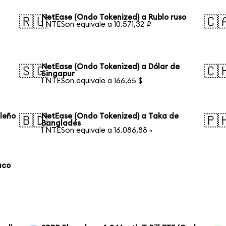
NetEase (Ondo Tokenized) a Rublo ruso
🇷🇺
🇨
1 NTESon equivale a 10.571,32 ₽
NetEase (Ondo Tokenized) a Dólar de
🇸🇬
🇨
Singapur
1 NTESon equivale a 166,65 $
ileño
NetEase (Ondo Tokenized) a Taka de
🇧🇩
🇵
Bangladés
1 NTESon equivale a 16.086,88 ৳
aco