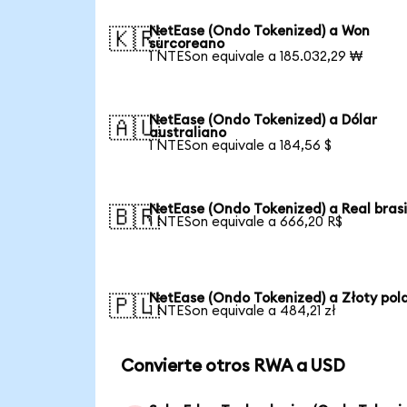
NetEase (Ondo Tokenized) a Won
🇰🇷
surcoreano
1 NTESon equivale a 185.032,29 ₩
NetEase (Ondo Tokenized) a Dólar
🇦🇺
australiano
1 NTESon equivale a 184,56 $
NetEase (Ondo Tokenized) a Real bras
🇧🇷
1 NTESon equivale a 666,20 R$
NetEase (Ondo Tokenized) a Złoty pol
🇵🇱
1 NTESon equivale a 484,21 zł
Convierte otros RWA a USD