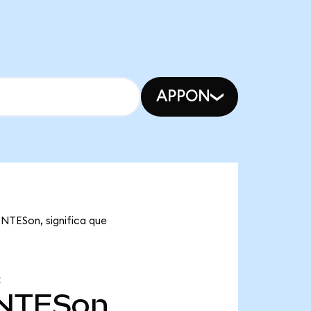
APPON
 NTESon, significa que
NTESon