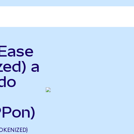
tEase
zed) a
do
PPon)
OKENIZED)