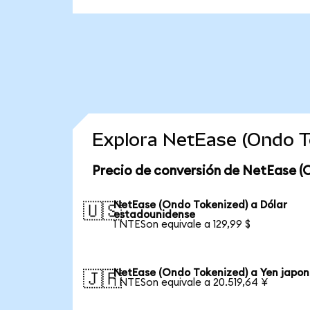
Explora NetEase (Ondo T
Precio de conversión de NetEase (
NetEase (Ondo Tokenized) a Dólar
🇺🇸
estadounidense
1 NTESon equivale a 129,99 $
NetEase (Ondo Tokenized) a Yen japon
🇯🇵
1 NTESon equivale a 20.519,64 ¥