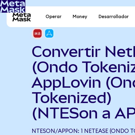
Operar
Money
Desarrollador
Convertir Ne
(Ondo Tokeni
AppLovin (On
Tokenized)
(NTESon a A
NTESON/APPON: 1 NETEASE (ONDO T