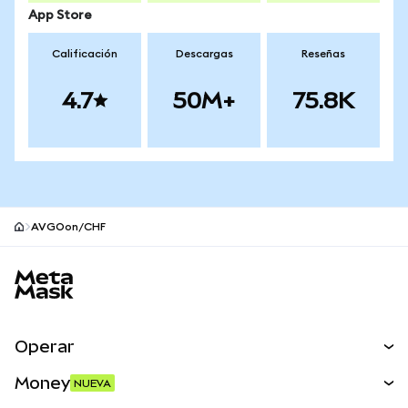
App Store
Calificación
Descargas
Reseñas
4.7
50M+
75.8K
AVGOon/CHF
Pie de página del sitio MetaMask
Operar
Canjear
Money
NUEVA
Predecir
NUEVA
Comprar