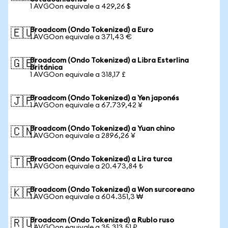
1 AVGOon equivale a 429,26 $
Broadcom (Ondo Tokenized) a Euro
🇪🇺
1 AVGOon equivale a 371,43 €
Broadcom (Ondo Tokenized) a Libra Esterlina
🇬🇧
Británica
1 AVGOon equivale a 318,17 £
Broadcom (Ondo Tokenized) a Yen japonés
🇯🇵
1 AVGOon equivale a 67.739,42 ¥
Broadcom (Ondo Tokenized) a Yuan chino
🇨🇳
1 AVGOon equivale a 2896,26 ¥
Broadcom (Ondo Tokenized) a Lira turca
🇹🇷
1 AVGOon equivale a 20.473,84 ₺
Broadcom (Ondo Tokenized) a Won surcoreano
🇰🇷
1 AVGOon equivale a 604.351,3 ₩
Broadcom (Ondo Tokenized) a Rublo ruso
🇷🇺
1 AVGOon equivale a 35.313,51 ₽