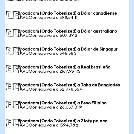
Broadcom (Ondo Tokenized) a Dólar canadiense
🇨🇦
1 AVGOon equivale a 598,84 $
Broadcom (Ondo Tokenized) a Dólar australiano
🇦🇺
1 AVGOon equivale a 607,39 $
Broadcom (Ondo Tokenized) a Dólar de Singapur
🇸🇬
1 AVGOon equivale a 548,58 $
Broadcom (Ondo Tokenized) a Real brasileño
🇧🇷
1 AVGOon equivale a 2187,99 R$
Broadcom (Ondo Tokenized) a Taka de Bangladés
🇧🇩
1 AVGOon equivale a 52.978,55 ৳
Broadcom (Ondo Tokenized) a Peso Filipino
🇵🇭
1 AVGOon equivale a 26.057,31 ₱
Broadcom (Ondo Tokenized) a Złoty polaco
🇵🇱
1 AVGOon equivale a 1594,78 zł