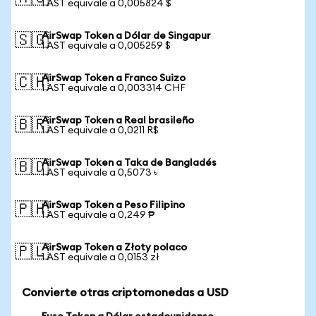
1 AST equivale a 0,005824 $
AirSwap Token a Dólar de Singapur
🇸🇬
1 AST equivale a 0,005259 $
AirSwap Token a Franco Suizo
🇨🇭
1 AST equivale a 0,003314 CHF
AirSwap Token a Real brasileño
🇧🇷
1 AST equivale a 0,0211 R$
AirSwap Token a Taka de Bangladés
🇧🇩
1 AST equivale a 0,5073 ৳
AirSwap Token a Peso Filipino
🇵🇭
1 AST equivale a 0,249 ₱
AirSwap Token a Złoty polaco
🇵🇱
1 AST equivale a 0,0153 zł
Convierte otras criptomonedas a USD