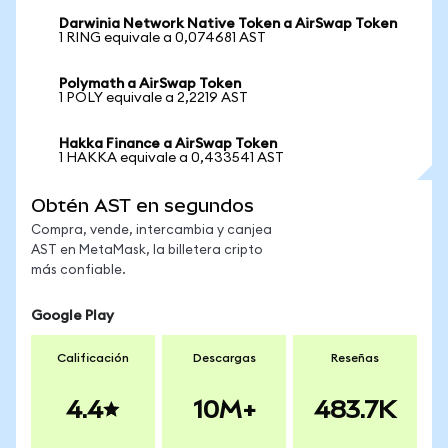
Darwinia Network Native Token a AirSwap Token
1 RING equivale a 0,074681 AST
Polymath a AirSwap Token
1 POLY equivale a 2,2219 AST
Hakka Finance a AirSwap Token
1 HAKKA equivale a 0,433541 AST
Obtén AST en segundos
Compra, vende, intercambia y canjea
AST en MetaMask, la billetera cripto
más confiable.
Google Play
Calificación
Descargas
Reseñas
4.4
10M+
483.7K