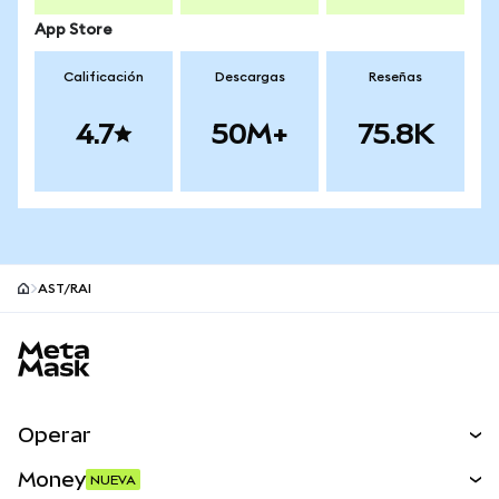
App Store
Calificación
Descargas
Reseñas
4.7
50M+
75.8K
AST/RAI
Pie de página del sitio MetaMask
Operar
Canjear
Money
NUEVA
Predecir
NUEVA