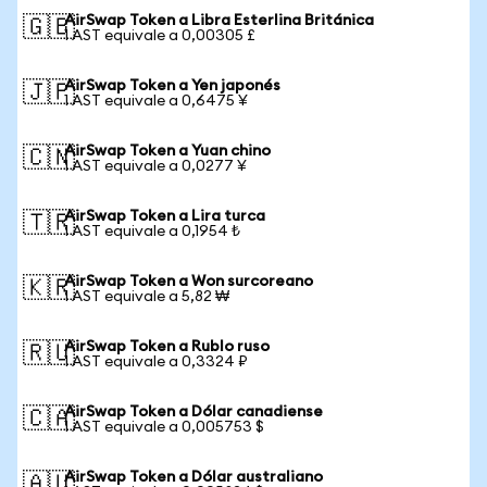
AirSwap Token a Libra Esterlina Británica
🇬🇧
1 AST equivale a 0,00305 £
AirSwap Token a Yen japonés
🇯🇵
1 AST equivale a 0,6475 ¥
AirSwap Token a Yuan chino
🇨🇳
1 AST equivale a 0,0277 ¥
AirSwap Token a Lira turca
🇹🇷
1 AST equivale a 0,1954 ₺
AirSwap Token a Won surcoreano
🇰🇷
1 AST equivale a 5,82 ₩
AirSwap Token a Rublo ruso
🇷🇺
1 AST equivale a 0,3324 ₽
AirSwap Token a Dólar canadiense
🇨🇦
1 AST equivale a 0,005753 $
AirSwap Token a Dólar australiano
🇦🇺