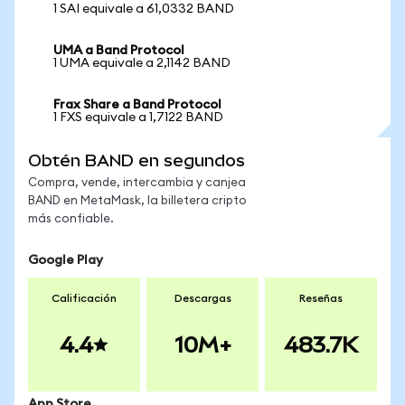
1 SAI equivale a 61,0332 BAND
UMA a Band Protocol
1 UMA equivale a 2,1142 BAND
Frax Share a Band Protocol
1 FXS equivale a 1,7122 BAND
Obtén BAND en segundos
Compra, vende, intercambia y canjea
BAND en MetaMask, la billetera cripto
más confiable.
Google Play
Calificación
Descargas
Reseñas
4.4
10M+
483.7K
App Store