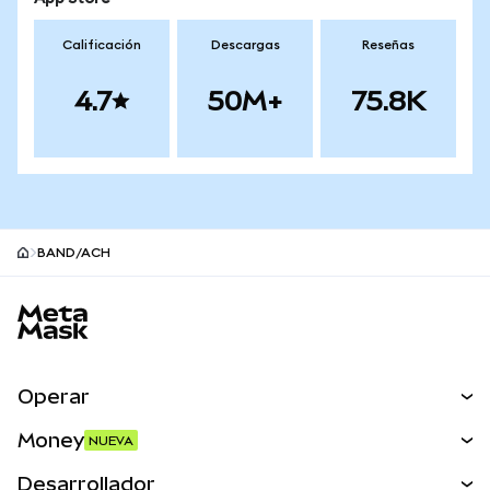
Calificación
Descargas
Reseñas
4.7
50M+
75.8K
BAND/ACH
Pie de página del sitio MetaMask
Operar
Canjear
Money
NUEVA
Predecir
NUEVA
Comprar
Desarrollador