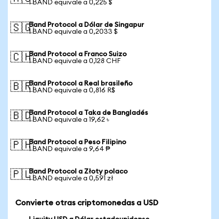
1 BAND equivale a 0,225 $
Band Protocol a Dólar de Singapur
🇸🇬
1 BAND equivale a 0,2033 $
Band Protocol a Franco Suizo
🇨🇭
1 BAND equivale a 0,128 CHF
Band Protocol a Real brasileño
🇧🇷
1 BAND equivale a 0,816 R$
Band Protocol a Taka de Bangladés
🇧🇩
1 BAND equivale a 19,62 ৳
Band Protocol a Peso Filipino
🇵🇭
1 BAND equivale a 9,64 ₱
Band Protocol a Złoty polaco
🇵🇱
1 BAND equivale a 0,591 zł
Convierte otras criptomonedas a USD