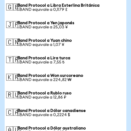
Band Protocol a Libra Esterlina Británica
🇬🇧
1 BAND equivale a 0,1179 £
Band Protocol a Yen japonés
🇯🇵
1 BAND equivale a 25,03 ¥
Band Protocol a Yuan chino
🇨🇳
1 BAND equivale a 1,07 ¥
Band Protocol a Lira turca
🇹🇷
1 BAND equivale a 7,55 ₺
Band Protocol a Won surcoreano
🇰🇷
1 BAND equivale a 224,82 ₩
Band Protocol a Rublo ruso
🇷🇺
1 BAND equivale a 12,86 ₽
Band Protocol a Dólar canadiense
🇨🇦
1 BAND equivale a 0,2224 $
Band Protocol a Dólar australiano
🇦🇺