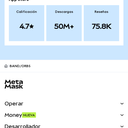
Calificación
Descargas
Reseñas
4.7
50M+
75.8K
BAND/ORBS
Pie de página del sitio MetaMask
Operar
Canjear
Money
NUEVA
Predecir
NUEVA
Comprar
Desarrollador