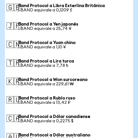
Band Protocol a Libra Esterlina Británica
🇬🇧
1 BAND equivale a 0,1209 £
Band Protocol a Yen japonés
🇯🇵
1 BAND equivale a 25,74 ¥
Band Protocol a Yuan chino
🇨🇳
1 BAND equivale a 1,10 ¥
Band Protocol a Lira turca
🇹🇷
1 BAND equivale a 7,78 ₺
Band Protocol a Won surcoreano
🇰🇷
1 BAND equivale a 229,61 ₩
Band Protocol a Rublo ruso
🇷🇺
1 BAND equivale a 13,42 ₽
Band Protocol a Dólar canadiense
🇨🇦
1 BAND equivale a 0,2275 $
Band Protocol a Dólar australiano
🇦🇺