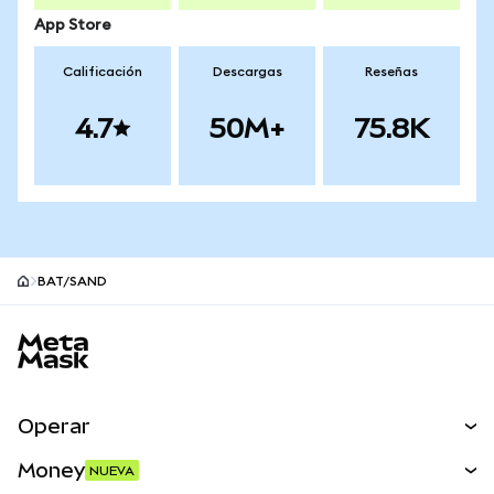
App Store
Calificación
Descargas
Reseñas
4.7
50M+
75.8K
BAT/SAND
Pie de página del sitio MetaMask
Operar
Canjear
Money
NUEVA
Predecir
NUEVA
Comprar