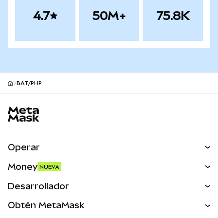
4.7
50M+
75.8K
BAT/PHP
Pie de página del sitio MetaMask
Operar
Canjear
Money
NUEVA
Predecir
NUEVA
Comprar
Desarrollador
Perps
NUEVA
Tarjeta
Ver los documentos
Obtén MetaMask
Activos del mundo real
mUSD
NUEVA
Panel
Obtén Metamask