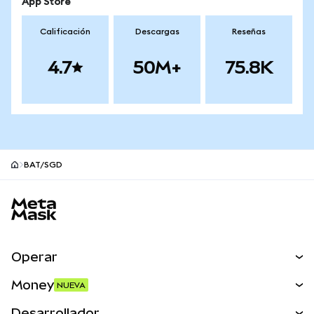
App Store
Calificación
Descargas
Reseñas
4.7
50M+
75.8K
BAT/SGD
Pie de página del sitio MetaMask
Operar
Canjear
Money
NUEVA
Predecir
NUEVA
Comprar
Desarrollador