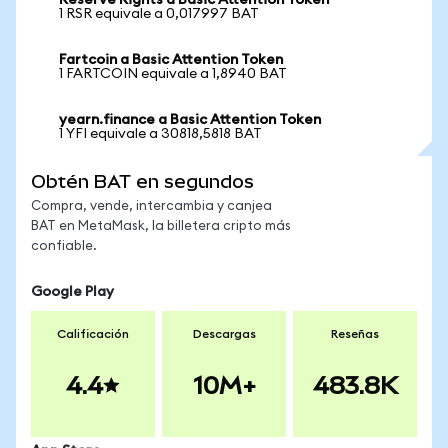
Reserve Rights a Basic Attention Token
1 RSR equivale a 0,017997 BAT
Fartcoin a Basic Attention Token
1 FARTCOIN equivale a 1,8940 BAT
yearn.finance a Basic Attention Token
1 YFI equivale a 30818,5818 BAT
Obtén BAT en segundos
Compra, vende, intercambia y canjea
BAT en MetaMask, la billetera cripto más
confiable.
Google Play
Calificación
Descargas
Reseñas
4.4
10M+
483.8K