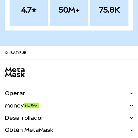
4.7
50M+
75.8K
BAT/RUB
Pie de página del sitio MetaMask
Operar
Canjear
Money
NUEVA
Predecir
NUEVA
Comprar
Desarrollador
Perps
NUEVA
Tarjeta
Ver los documentos
Obtén MetaMask
Activos del mundo real
mUSD
NUEVA
Panel
Obtén Metamask