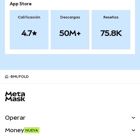
App Store
Calificación
Descargas
Reseñas
4.7
50M+
75.8K
BMI/FOLD
Pie de página del sitio MetaMask
Operar
Canjear
Money
NUEVA
Predecir
NUEVA
Comprar