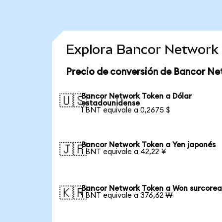
Explora Bancor Network 
Precio de conversión de Bancor Ne
Bancor Network Token a Dólar
🇺🇸
estadounidense
1 BNT equivale a 0,2675 $
Bancor Network Token a Yen japonés
🇯🇵
1 BNT equivale a 42,22 ¥
Bancor Network Token a Won surcore
🇰🇷
1 BNT equivale a 376,62 ₩