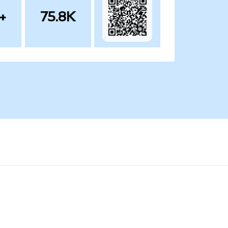
+
75.8K