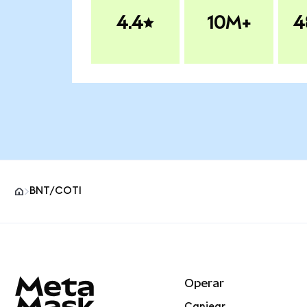
4.4
10M+
4
BNT/COTI
Pie de página del sitio MetaMask
Operar
Canjear