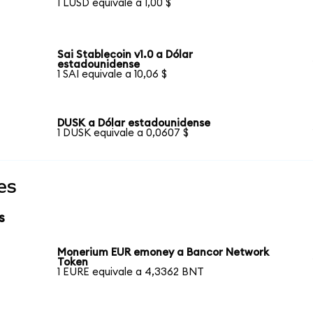
1 LUSD equivale a 1,00 $
Sai Stablecoin v1.0 a Dólar
estadounidense
1 SAI equivale a 10,06 $
DUSK a Dólar estadounidense
1 DUSK equivale a 0,0607 $
es
s
Monerium EUR emoney a Bancor Network
Token
1 EURE equivale a 4,3362 BNT