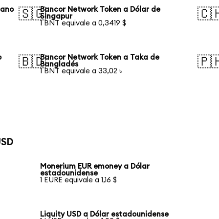
iano
Bancor Network Token a Dólar de
🇸🇬
🇨
Singapur
1 BNT equivale a 0,3419 $
o
Bancor Network Token a Taka de
🇧🇩
🇵
Bangladés
1 BNT equivale a 33,02 ৳
USD
Monerium EUR emoney a Dólar
estadounidense
1 EURE equivale a 1,16 $
Liquity USD a Dólar estadounidense