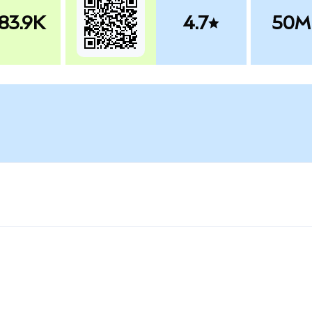
83.9K
4.7
50M