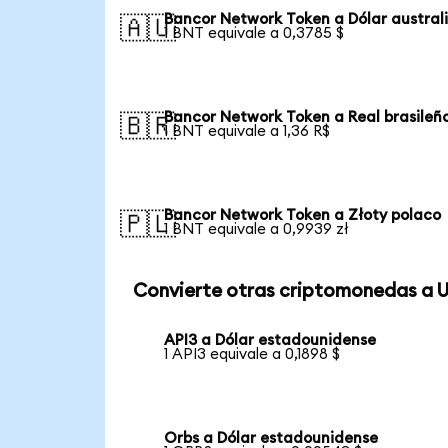
Bancor Network Token a Dólar austral
🇦🇺
1 BNT equivale a 0,3785 $
Bancor Network Token a Real brasileñ
🇧🇷
1 BNT equivale a 1,36 R$
Bancor Network Token a Złoty polaco
🇵🇱
1 BNT equivale a 0,9939 zł
Convierte otras criptomonedas a 
API3 a Dólar estadounidense
1 API3 equivale a 0,1898 $
Orbs a Dólar estadounidense