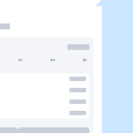
1H
4H
1D