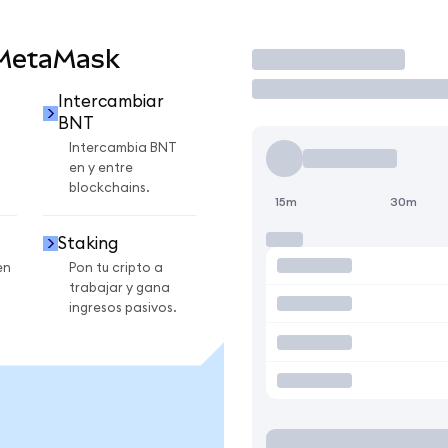
 MetaMask
Operar
Intercambiar
BNT
Intercambia BNT
en y entre
blockchains.
15m
30m
Staking
en
Pon tu cripto a
trabajar y gana
ingresos pasivos.