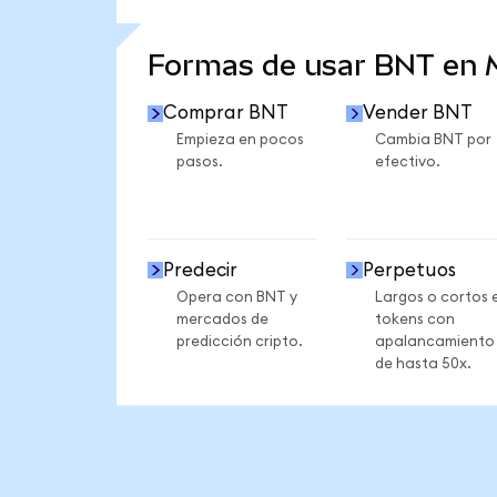
VER MÁS ESTADÍSTICAS
Formas de usar BNT en
Comprar BNT
Vender BNT
Empieza en pocos
Cambia BNT por
pasos.
efectivo.
Predecir
Perpetuos
Opera con BNT y
Largos o cortos 
mercados de
tokens con
predicción cripto.
apalancamiento
de hasta 50x.