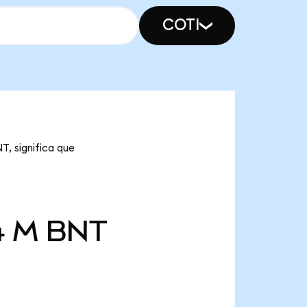
COTI
T, significa que
4 M
BNT