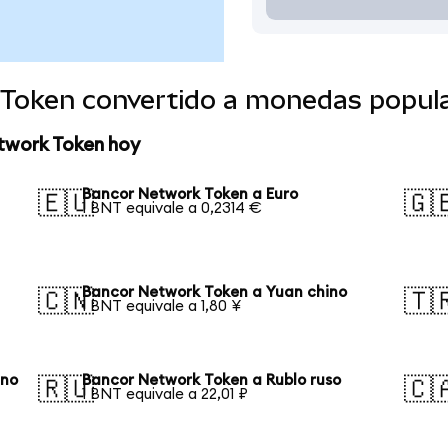
Token convertido a monedas popul
twork Token hoy
Bancor Network Token a Euro
🇪🇺
🇬
1 BNT equivale a 0,2314 €
Bancor Network Token a Yuan chino
🇨🇳
🇹
1 BNT equivale a 1,80 ¥
ano
Bancor Network Token a Rublo ruso
🇷🇺
🇨
1 BNT equivale a 22,01 ₽