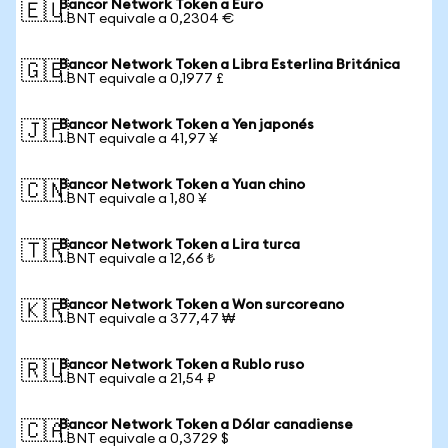
Bancor Network Token a Euro
🇪🇺
1 BNT equivale a 0,2304 €
Bancor Network Token a Libra Esterlina Británica
🇬🇧
1 BNT equivale a 0,1977 £
Bancor Network Token a Yen japonés
🇯🇵
1 BNT equivale a 41,97 ¥
Bancor Network Token a Yuan chino
🇨🇳
1 BNT equivale a 1,80 ¥
Bancor Network Token a Lira turca
🇹🇷
1 BNT equivale a 12,66 ₺
Bancor Network Token a Won surcoreano
🇰🇷
1 BNT equivale a 377,47 ₩
Bancor Network Token a Rublo ruso
🇷🇺
1 BNT equivale a 21,54 ₽
Bancor Network Token a Dólar canadiense
🇨🇦
1 BNT equivale a 0,3729 $