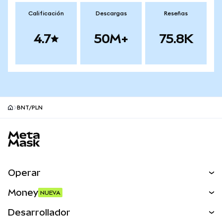
Calificación
Descargas
Reseñas
4.7
50M+
75.8K
BNT/PLN
Pie de página del sitio MetaMask
Operar
Canjear
Money
NUEVA
Predecir
NUEVA
Comprar
Desarrollador
Perps
NUEVA
Tarjeta