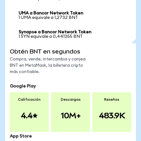
UMA a Bancor Network Token
1 UMA equivale a 1,2732 BNT
Synapse a Bancor Network Token
1 SYN equivale a 0,441355 BNT
Obtén BNT en segundos
Compra, vende, intercambia y canjea
BNT en MetaMask, la billetera cripto
más confiable.
Google Play
Calificación
Descargas
Reseñas
4.4
10M+
483.9K
App Store