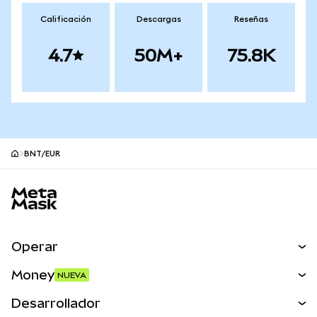
Calificación
Descargas
Reseñas
4.7
50M+
75.8K
BNT/EUR
Pie de página del sitio MetaMask
Operar
Canjear
Money
NUEVA
Predecir
NUEVA
Comprar
Desarrollador
Perps
NUEVA
Tarjeta