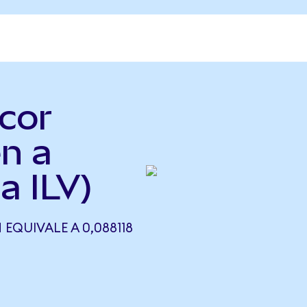
cor
n a
a ILV)
EQUIVALE A 0,088118