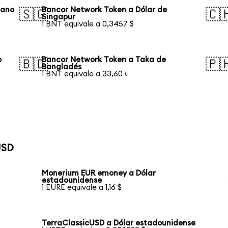
iano
Bancor Network Token a Dólar de
🇸🇬
🇨
Singapur
1 BNT equivale a 0,3457 $
o
Bancor Network Token a Taka de
🇧🇩
🇵
Bangladés
1 BNT equivale a 33,60 ৳
USD
Monerium EUR emoney a Dólar
estadounidense
1 EURE equivale a 1,16 $
TerraClassicUSD a Dólar estadounidense