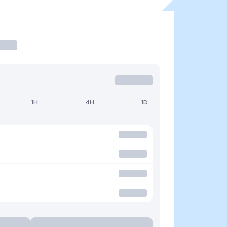
1H
4H
1D