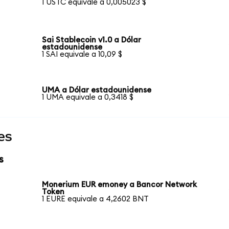
1 USTC equivale a 0,005023 $
Sai Stablecoin v1.0 a Dólar
estadounidense
1 SAI equivale a 10,09 $
UMA a Dólar estadounidense
1 UMA equivale a 0,3418 $
es
s
Monerium EUR emoney a Bancor Network
Token
1 EURE equivale a 4,2602 BNT