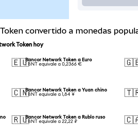
Token convertido a monedas popul
twork Token hoy
Bancor Network Token a Euro
🇪🇺
🇬
1 BNT equivale a 0,2366 €
Bancor Network Token a Yuan chino
🇨🇳
🇹
1 BNT equivale a 1,84 ¥
ano
Bancor Network Token a Rublo ruso
🇷🇺
🇨
1 BNT equivale a 22,22 ₽