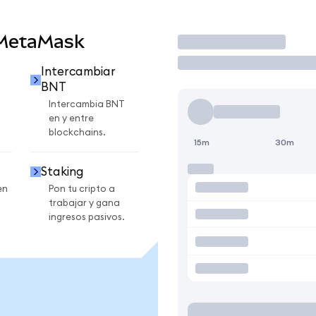
 MetaMask
Operar
Intercambiar
BNT
Intercambia BNT
en y entre
blockchains.
15m
30m
Staking
en
Pon tu cripto a
trabajar y gana
ingresos pasivos.