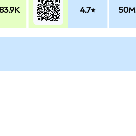
83.9K
4.7
50M