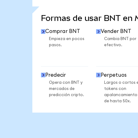
VER MÁS ESTADÍSTICAS
Formas de usar BNT en
Comprar BNT
Vender BNT
Empieza en pocos
Cambia BNT por
pasos.
efectivo.
Predecir
Perpetuos
Opera con BNT y
Largos o cortos 
mercados de
tokens con
predicción cripto.
apalancamiento
de hasta 50x.