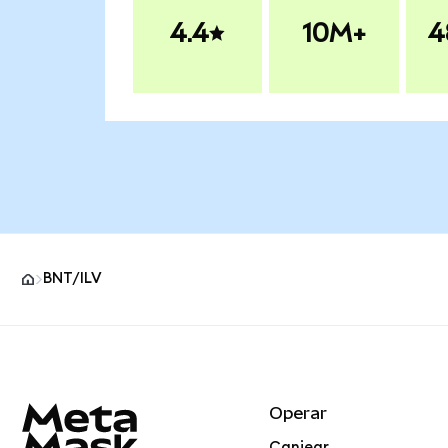
4.4
10M+
4
BNT/ILV
Pie de página del sitio MetaMask
Operar
Canjear