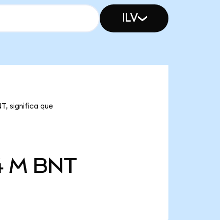
ILV
, significa que
4 M
BNT