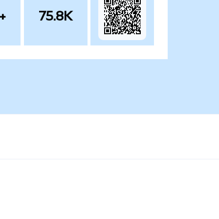
+
75.8K