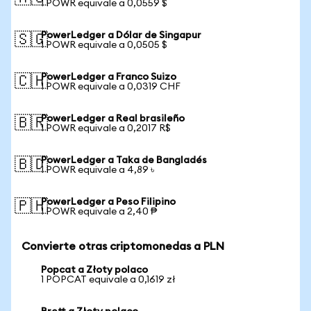
1 POWR equivale a 0,0559 $
PowerLedger a Dólar de Singapur
🇸🇬
1 POWR equivale a 0,0505 $
PowerLedger a Franco Suizo
🇨🇭
1 POWR equivale a 0,0319 CHF
PowerLedger a Real brasileño
🇧🇷
1 POWR equivale a 0,2017 R$
PowerLedger a Taka de Bangladés
🇧🇩
1 POWR equivale a 4,89 ৳
PowerLedger a Peso Filipino
🇵🇭
1 POWR equivale a 2,40 ₱
Convierte otras criptomonedas a PLN
Popcat a Złoty polaco
1 POPCAT equivale a 0,1619 zł