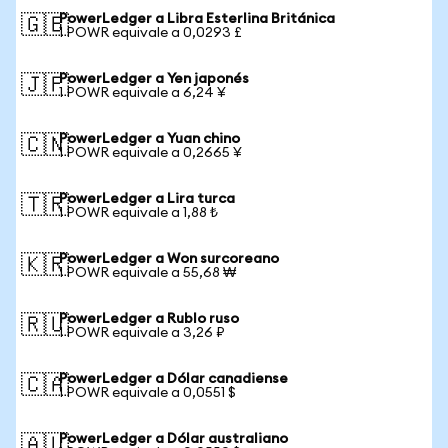
PowerLedger a Libra Esterlina Británica
🇬🇧
1 POWR equivale a 0,0293 £
PowerLedger a Yen japonés
🇯🇵
1 POWR equivale a 6,24 ¥
PowerLedger a Yuan chino
🇨🇳
1 POWR equivale a 0,2665 ¥
PowerLedger a Lira turca
🇹🇷
1 POWR equivale a 1,88 ₺
PowerLedger a Won surcoreano
🇰🇷
1 POWR equivale a 55,68 ₩
PowerLedger a Rublo ruso
🇷🇺
1 POWR equivale a 3,26 ₽
PowerLedger a Dólar canadiense
🇨🇦
1 POWR equivale a 0,0551 $
PowerLedger a Dólar australiano
🇦🇺