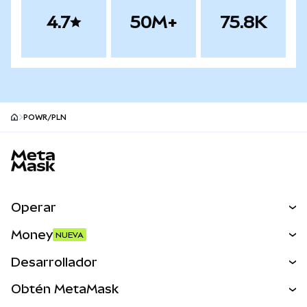
4.7
50M+
75.8K
POWR/PLN
Pie de página del sitio MetaMask
Operar
Canjear
Money
NUEVA
Predecir
NUEVA
Comprar
Desarrollador
Perps
NUEVA
Tarjeta
Ver los documentos
Obtén MetaMask
Activos del mundo real
mUSD
NUEVA
Panel
Obtén Metamask