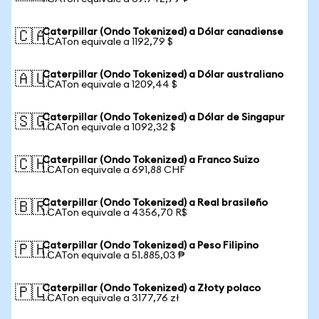
Caterpillar (Ondo Tokenized) a Dólar canadiense
🇨🇦
1 CATon equivale a 1192,79 $
Caterpillar (Ondo Tokenized) a Dólar australiano
🇦🇺
1 CATon equivale a 1209,44 $
Caterpillar (Ondo Tokenized) a Dólar de Singapur
🇸🇬
1 CATon equivale a 1092,32 $
Caterpillar (Ondo Tokenized) a Franco Suizo
🇨🇭
1 CATon equivale a 691,88 CHF
Caterpillar (Ondo Tokenized) a Real brasileño
🇧🇷
1 CATon equivale a 4356,70 R$
Caterpillar (Ondo Tokenized) a Peso Filipino
🇵🇭
1 CATon equivale a 51.885,03 ₱
Caterpillar (Ondo Tokenized) a Złoty polaco
🇵🇱
1 CATon equivale a 3177,76 zł