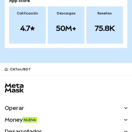
App Store
Calificación
Descargas
Reseñas
4.7
50M+
75.8K
CATon/BDT
Pie de página del sitio MetaMask
Operar
Canjear
Money
NUEVA
Predecir
NUEVA
Comprar
Desarrollador